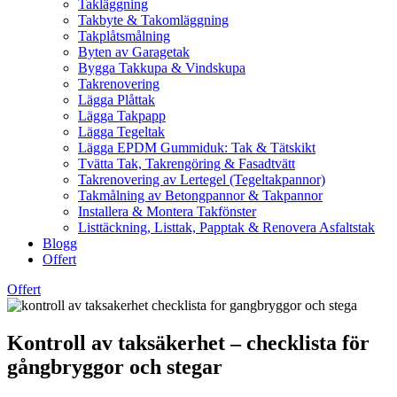
Takläggning
Takbyte & Takomläggning
Takplåtsmålning
Byten av Garagetak
Bygga Takkupa & Vindskupa
Takrenovering
Lägga Plåttak
Lägga Takpapp
Lägga Tegeltak
Lägga EPDM Gummiduk: Tak & Tätskikt
Tvätta Tak, Takrengöring & Fasadtvätt
Takrenovering av Lertegel (Tegeltakpannor)
Takmålning av Betongpannor & Takpannor
Installera & Montera Takfönster
Listtäckning, Listtak, Papptak & Renovera Asfaltstak
Blogg
Offert
Offert
Kontroll av taksäkerhet – checklista för
gångbryggor och stegar