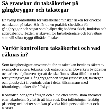
Så granskar du taksäkerhet på
gångbryggor och takstegar
En tydlig kontrollrutin för taksäkerhet minskar risken för olyckor
och skador på taket. Här får du en praktisk checklista för
gångbryggor och stegar som hjälper dig bedöma skick, funktion och
åtgärdsbehov. Texten är skriven för fastighetsägare och förvaltare
som vill säkra tryggt tillträde till taket.
Varför kontrollera taksäkerhet och vad
räknas in?
Som fastighetsägare ansvarar du för att taket kan beträdas säkert av
exempelvis sotare, tekniker och entreprenörer. Boverkets byggregler
och arbetsmiljökraven styr att det ska finnas säkra tillträden och
förflyttningsvägar. Gångbryggor och stegar (fasadstegar, takstegar
och glidskydd) är centrala delar i detta, tillsammans med
förankringspunkter för fallskydd.
Kontrollen bör göras årligen och alltid efter storm, stora snölaster
eller takarbeten. Syftet är att hitta rost, lösa infästningar, felaktig
placering och brister som kan påverka både personsäkerhet och
tätskikt.