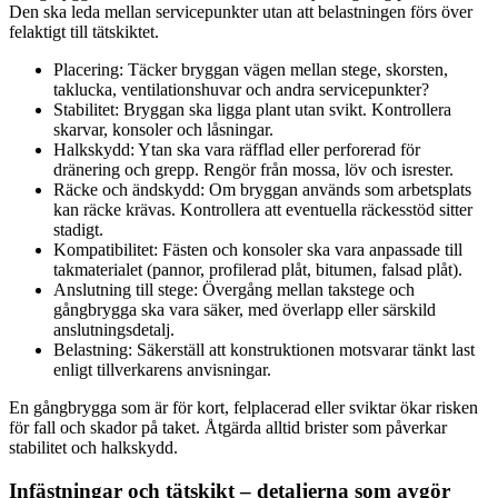
Den ska leda mellan servicepunkter utan att belastningen förs över
felaktigt till tätskiktet.
Placering: Täcker bryggan vägen mellan stege, skorsten,
taklucka, ventilationshuvar och andra servicepunkter?
Stabilitet: Bryggan ska ligga plant utan svikt. Kontrollera
skarvar, konsoler och låsningar.
Halkskydd: Ytan ska vara räfflad eller perforerad för
dränering och grepp. Rengör från mossa, löv och isrester.
Räcke och ändskydd: Om bryggan används som arbetsplats
kan räcke krävas. Kontrollera att eventuella räckesstöd sitter
stadigt.
Kompatibilitet: Fästen och konsoler ska vara anpassade till
takmaterialet (pannor, profilerad plåt, bitumen, falsad plåt).
Anslutning till stege: Övergång mellan takstege och
gångbrygga ska vara säker, med överlapp eller särskild
anslutningsdetalj.
Belastning: Säkerställ att konstruktionen motsvarar tänkt last
enligt tillverkarens anvisningar.
En gångbrygga som är för kort, felplacerad eller sviktar ökar risken
för fall och skador på taket. Åtgärda alltid brister som påverkar
stabilitet och halkskydd.
Infästningar och tätskikt – detaljerna som avgör