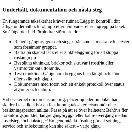
Underhåll, dokumentation och nästa steg
En fungerande taksäkerhet kräver rutiner. Lägg in kontroll i ditt
årliga underhåll och följ upp efter hårt väder eller ingrepp på taket.
Små åtgärder i tid förhindrar större skador.
Rengör gångbryggor och stegar från smuts, mossa och isrester
som försämrar greppet.
Bättra på skadad lack eller zinkbeläggning för att stoppa
rostangrepp.
Byt slitna tätningar, brickor och skruvar i rostfritt eller
varmförzinkat utförande.
Testa funktion: Gå igenom bryggans hela längd och känn
efter svikt och glapp.
Dokumentera med foton och ett enkelt protokoll över status,
åtgärder och datum.
Vid osäkerhet om dimensionering, placering eller om taket har
skador i tätskiktet bör en fackkunnig taksäkerhetsmontör eller
besiktningsperson anlitas. Passa på att se över helheten: Behövs fler
förankringspunkter, längre gångbrygga eller bättre övergång mellan
fasadstege och takstege? En genomtänkt lösning gör att sotning,
service och snöskottning kan ske säkert – varje gång.