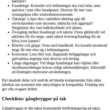
takfoten?
Fasadstege: Konsoler och infästningar ska vara hela, utan
sprickor i mur eller fasadpanel. Skruvar får inte vara
rostangripna eller underdimensionerade.
Takstege: Löper den i takfallets riktning upp till
servicepunkter som skorsten, taklucka och aggregat?
Stegpinnar ska vara halkskyddade och jämna.
Övergång mellan fasadstege och takyta: Finns glidskydd vid
takfoten för lös stege, samt säkert översteg/handtag för att
kliva över kanten?
Rörelse och glapp: Testa med handkraft. En korrekt monterad
stege får inte röra sig i infästningarna.
Korrosion: Leta efter rost, flagnande beläggningar och
galvaniska angrepp runt skruvar och beslag.
Långa stigningar: Vid långa fasadstegar kan vilplan eller
skyddsanordningar krävas enligt arbetsmiljöregler. Säkerställ
att lösningen motsvarar användningen.
Byt skadade delar och undvik att blanda komponenter från olika
fabrikat om systemen inte uttryckligen är kompatibla. Felaktig mix
ger ofta svagare helhet.
Checklista: gångbryggor på tak
Gångbryggan är din säkra horisontella förflyttningsväg på taket.