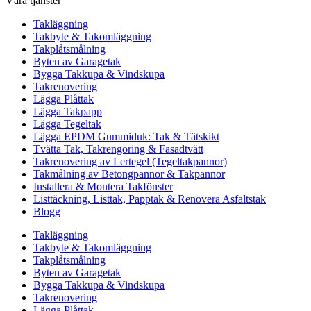
Våra tjänster
Takläggning
Takbyte & Takomläggning
Takplåtsmålning
Byten av Garagetak
Bygga Takkupa & Vindskupa
Takrenovering
Lägga Plåttak
Lägga Takpapp
Lägga Tegeltak
Lägga EPDM Gummiduk: Tak & Tätskikt
Tvätta Tak, Takrengöring & Fasadtvätt
Takrenovering av Lertegel (Tegeltakpannor)
Takmålning av Betongpannor & Takpannor
Installera & Montera Takfönster
Listtäckning, Listtak, Papptak & Renovera Asfaltstak
Blogg
Takläggning
Takbyte & Takomläggning
Takplåtsmålning
Byten av Garagetak
Bygga Takkupa & Vindskupa
Takrenovering
Lägga Plåttak