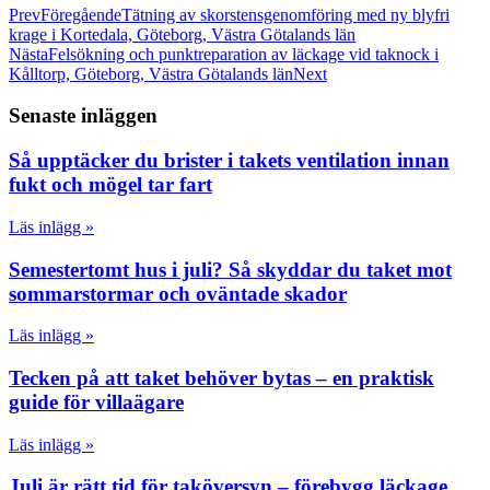
Prev
Föregående
Tätning av skorstensgenomföring med ny blyfri
krage i Kortedala, Göteborg, Västra Götalands län
Nästa
Felsökning och punktreparation av läckage vid taknock i
Kålltorp, Göteborg, Västra Götalands län
Next
Senaste inläggen
Så upptäcker du brister i takets ventilation innan
fukt och mögel tar fart
Läs inlägg »
Semestertomt hus i juli? Så skyddar du taket mot
sommarstormar och oväntade skador
Läs inlägg »
Tecken på att taket behöver bytas – en praktisk
guide för villaägare
Läs inlägg »
Juli är rätt tid för taköversyn – förebygg läckage,