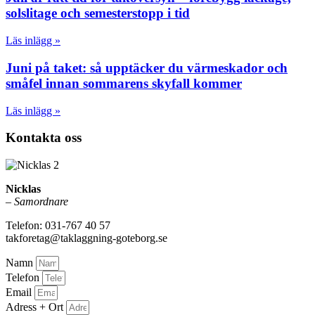
solslitage och semesterstopp i tid
Läs inlägg »
Juni på taket: så upptäcker du värmeskador och
småfel innan sommarens skyfall kommer
Läs inlägg »
Kontakta oss
Nicklas
–
Samordnare
Telefon: 031-767 40 57
takforetag@taklaggning-goteborg.se
Namn
Telefon
Email
Adress + Ort