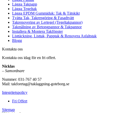
Lägga Takpapp
Lägga Tegeltak
Lägga EPDM Gummiduk: Tak & Tätskikt
Tvätta Tak, Takrengöring & Fasadtvätt
Takrenovering av Lertegel (Tegeltakpannor)
Takmålning av Betongpannor & Takpannor
Installera & Montera Takfönster
Listtäckning, Listtak, Papptak & Renovera Asfaltstak
Blogg
Kontakta oss
Kontakta oss idag för en fri offert.
Nicklas
–
Samordnare
Nummer: 031-767 40 57
Mail: takforetag@taklaggning-goteborg.se
Integritetspolicy
Fri Offert
Sitemap