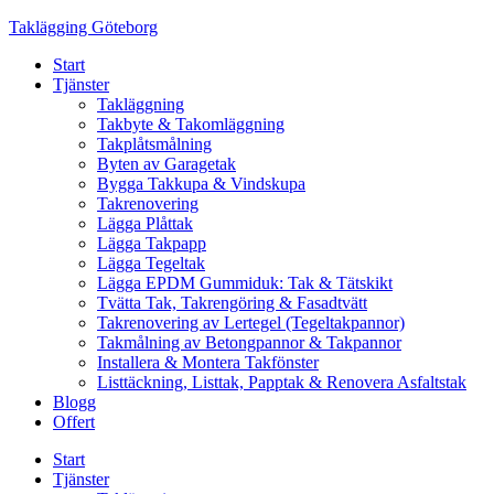
Skip
Taklägging Göteborg
to
Start
content
Tjänster
Takläggning
Takbyte & Takomläggning
Takplåtsmålning
Byten av Garagetak
Bygga Takkupa & Vindskupa
Takrenovering
Lägga Plåttak
Lägga Takpapp
Lägga Tegeltak
Lägga EPDM Gummiduk: Tak & Tätskikt
Tvätta Tak, Takrengöring & Fasadtvätt
Takrenovering av Lertegel (Tegeltakpannor)
Takmålning av Betongpannor & Takpannor
Installera & Montera Takfönster
Listtäckning, Listtak, Papptak & Renovera Asfaltstak
Blogg
Offert
Start
Tjänster