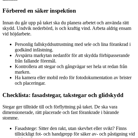
Förbered en säker inspektion
Innan du går upp på taket ska du planera arbetet och använda rätt
skydd. Undvik nederbörd, is och kraftig vind. Arbeta aldrig ensam
vid höjdarbete.
Personlig fallskyddsutrustning med sele och lina förankrad i
godkänd infästning.
Avspärra markytan nedanför för att skydda förbipasserande
från fallande föremål.
Kontrollera att stegar och gångvägar ser hela ut redan från
marken.
Ha kamera eller mobil redo för fotodokumentation av brister
och placeringar.
Checklista: fasadstegar, takstegar och glidskydd
Stegar ger tillträde till och förflyttning på taket. De ska vara
dimensionerade, rätt placerade och fast förankrade i bärande
stomme.
Fasadstege: Sitter den rakt, utan skevhet eller svikt? Finns
tillräckligt fot- och handgrepp för säker av- och påstigning vid