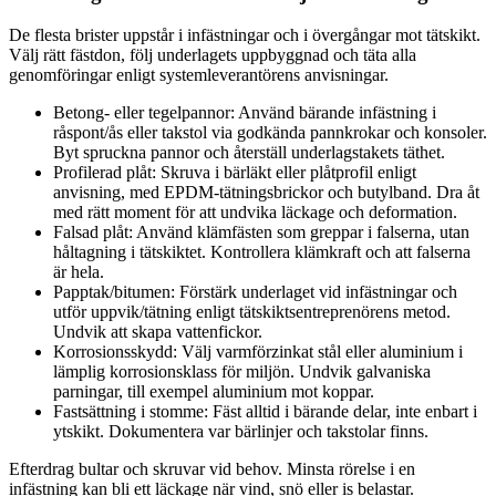
De flesta brister uppstår i infästningar och i övergångar mot tätskikt.
Välj rätt fästdon, följ underlagets uppbyggnad och täta alla
genomföringar enligt systemleverantörens anvisningar.
Betong- eller tegelpannor: Använd bärande infästning i
råspont/ås eller takstol via godkända pannkrokar och konsoler.
Byt spruckna pannor och återställ underlagstakets täthet.
Profilerad plåt: Skruva i bärläkt eller plåtprofil enligt
anvisning, med EPDM-tätningsbrickor och butylband. Dra åt
med rätt moment för att undvika läckage och deformation.
Falsad plåt: Använd klämfästen som greppar i falserna, utan
håltagning i tätskiktet. Kontrollera klämkraft och att falserna
är hela.
Papptak/bitumen: Förstärk underlaget vid infästningar och
utför uppvik/tätning enligt tätskiktsentreprenörens metod.
Undvik att skapa vattenfickor.
Korrosionsskydd: Välj varmförzinkat stål eller aluminium i
lämplig korrosionsklass för miljön. Undvik galvaniska
parningar, till exempel aluminium mot koppar.
Fastsättning i stomme: Fäst alltid i bärande delar, inte enbart i
ytskikt. Dokumentera var bärlinjer och takstolar finns.
Efterdrag bultar och skruvar vid behov. Minsta rörelse i en
infästning kan bli ett läckage när vind, snö eller is belastar.