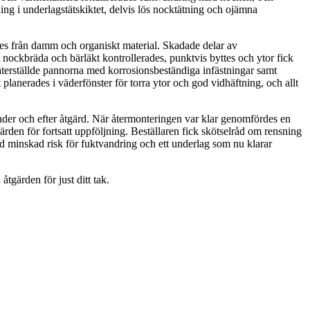
ing i underlagstätskiktet, delvis lös nocktätning och ojämna
es från damm och organiskt material. Skadade delar av
nockbräda och bärläkt kontrollerades, punktvis byttes och ytor fick
återställde pannorna med korrosionsbeständiga infästningar samt
planerades i väderfönster för torra ytor och god vidhäftning, och allt
nder och efter åtgärd. När återmonteringen var klar genomfördes en
en för fortsatt uppföljning. Beställaren fick skötselråd om rensning
d minskad risk för fuktvandring och ett underlag som nu klarar
tgärden för just ditt tak.