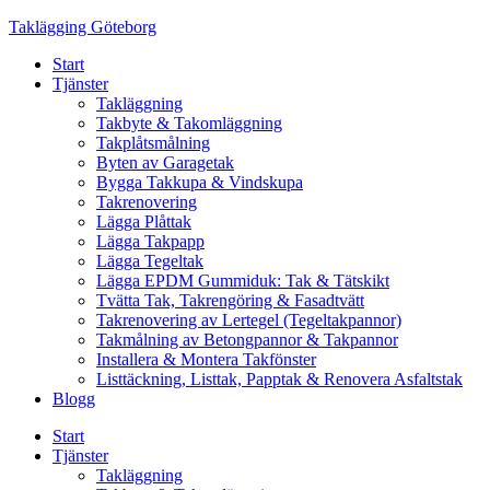
Skip
Taklägging Göteborg
to
Start
content
Tjänster
Takläggning
Takbyte & Takomläggning
Takplåtsmålning
Byten av Garagetak
Bygga Takkupa & Vindskupa
Takrenovering
Lägga Plåttak
Lägga Takpapp
Lägga Tegeltak
Lägga EPDM Gummiduk: Tak & Tätskikt
Tvätta Tak, Takrengöring & Fasadtvätt
Takrenovering av Lertegel (Tegeltakpannor)
Takmålning av Betongpannor & Takpannor
Installera & Montera Takfönster
Listtäckning, Listtak, Papptak & Renovera Asfaltstak
Blogg
Start
Tjänster
Takläggning