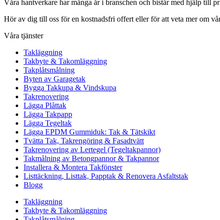
Våra hantverkare har många år i branschen och bistår med hjälp till pr
Hör av dig till oss för en kostnadsfri offert eller för att veta mer om vår
Våra tjänster
Takläggning
Takbyte & Takomläggning
Takplåtsmålning
Byten av Garagetak
Bygga Takkupa & Vindskupa
Takrenovering
Lägga Plåttak
Lägga Takpapp
Lägga Tegeltak
Lägga EPDM Gummiduk: Tak & Tätskikt
Tvätta Tak, Takrengöring & Fasadtvätt
Takrenovering av Lertegel (Tegeltakpannor)
Takmålning av Betongpannor & Takpannor
Installera & Montera Takfönster
Listtäckning, Listtak, Papptak & Renovera Asfaltstak
Blogg
Takläggning
Takbyte & Takomläggning
Takplåtsmålning