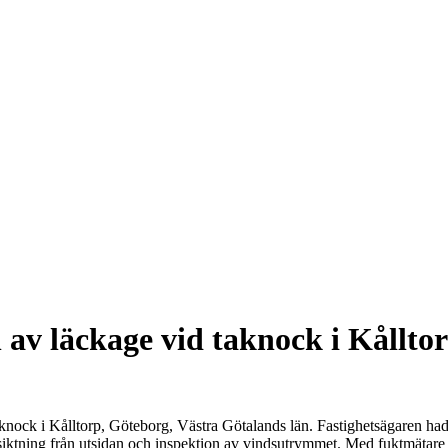
 av läckage vid taknock i Kållto
aknock i Kålltorp, Göteborg, Västra Götalands län. Fastighetsägaren ha
rbesiktning från utsidan och inspektion av vindsutrymmet. Med fuktmäta