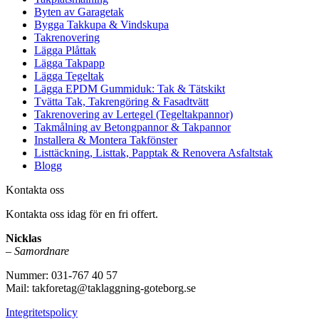
Byten av Garagetak
Bygga Takkupa & Vindskupa
Takrenovering
Lägga Plåttak
Lägga Takpapp
Lägga Tegeltak
Lägga EPDM Gummiduk: Tak & Tätskikt
Tvätta Tak, Takrengöring & Fasadtvätt
Takrenovering av Lertegel (Tegeltakpannor)
Takmålning av Betongpannor & Takpannor
Installera & Montera Takfönster
Listtäckning, Listtak, Papptak & Renovera Asfaltstak
Blogg
Kontakta oss
Kontakta oss idag för en fri offert.
Nicklas
–
Samordnare
Nummer: 031-767 40 57
Mail: takforetag@taklaggning-goteborg.se
Integritetspolicy