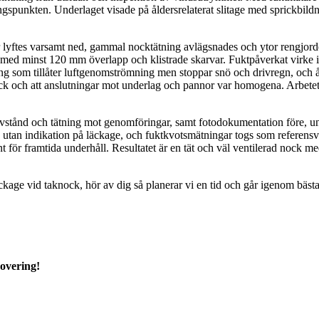
ngspunkten. Underlaget visade på åldersrelaterat slitage med sprickbildn
lyftes varsamt ned, gammal nocktätning avlägsnades och ytor rengjord
med minst 120 mm överlapp och klistrade skarvar. Fuktpåverkat virke i 
ing som tillåter luftgenomströmning men stoppar snö och drivregn, och 
nock och att anslutningar mot underlag och pannor var homogena. Arbetet 
avstånd och tätning mot genomföringar, samt fotodokumentation före, u
an indikation på läckage, och fuktkvotsmätningar togs som referensvärd
ör framtida underhåll. Resultatet är en tät och väl ventilerad nock me
ge vid taknock, hör av dig så planerar vi en tid och går igenom bästa å
novering!