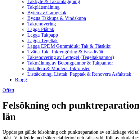
Takbyte & Takomläggning
Takplåtsmålning
Byten av Garagetak
Bygga Takkupa & Vindskupa
Takrenovering
Lägga Plåttak
Lägga Takpapp
Lägga Tegeltak
Lägga EPDM Gummiduk: Tak & Tätskikt
Tvätta Tak, Takrengöring & Fasadtvätt
Takrenovering av Lertegel (Tegeltakpannor)
Takmålning av Betongpannor & Takpannor
Installera & Montera Takfönster
Listtäckning, Listtak, Papptak & Renovera Asfaltstak
Blogg
Offert
Felsökning och punktreparation
län
Uppdraget gällde felsökning och punktreparation av ett läckage vid t
blåst. Vi inledde med säker etablering och fallskydd, följt av okulä