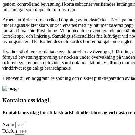
genom kontrollerad bevattning i korta sektioner verifierades inträngni
infästningar som öppnade för drivregn.
Arbetet utfördes som en riktad öppning av nocksträckan. Nockpannor 
underlagstätskiktet skars ur och ersattes med ny bitumenbaserad papp 
torka ut innan återförslutning. Vi monterade en ventilerande nocktätn
korrekt spel och linjering. Samtidigt säkerställdes fria luftvägar vid 
rivningsmaterial källsorterades och kördes bort enligt gällande regler.
Kvalitetssäkringen omfattade egenkontroller av överlapp, infästnings
förnyad bevattningsprovning av nocken under övervakning på vinden ut
och översyn av nock och vind, samt dokumentation av utförda moment f
vinddrivet regn enligt branschpraxis.
Behöver du en noggrann felsökning och diskret punktreparation av läcka
Kontakta oss idag!
Kontakta oss idag för ett kostnadsfritt offert-förslag vid nästa re
Namn
Telefon