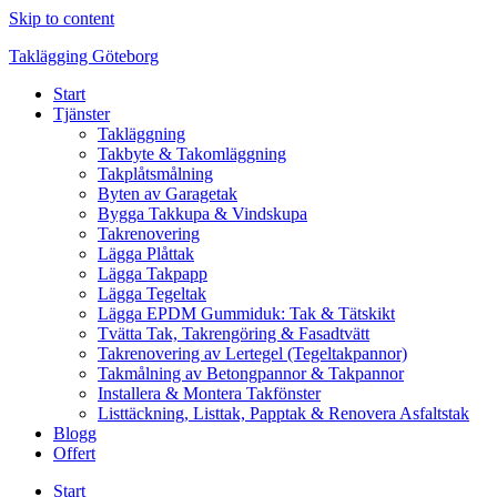
Skip to content
Taklägging Göteborg
Start
Tjänster
Takläggning
Takbyte & Takomläggning
Takplåtsmålning
Byten av Garagetak
Bygga Takkupa & Vindskupa
Takrenovering
Lägga Plåttak
Lägga Takpapp
Lägga Tegeltak
Lägga EPDM Gummiduk: Tak & Tätskikt
Tvätta Tak, Takrengöring & Fasadtvätt
Takrenovering av Lertegel (Tegeltakpannor)
Takmålning av Betongpannor & Takpannor
Installera & Montera Takfönster
Listtäckning, Listtak, Papptak & Renovera Asfaltstak
Blogg
Offert
Start