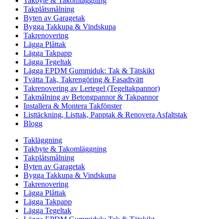
Takbyte & Takomläggning
Takplåtsmålning
Byten av Garagetak
Bygga Takkupa & Vindskupa
Takrenovering
Lägga Plåttak
Lägga Takpapp
Lägga Tegeltak
Lägga EPDM Gummiduk: Tak & Tätskikt
Tvätta Tak, Takrengöring & Fasadtvätt
Takrenovering av Lertegel (Tegeltakpannor)
Takmålning av Betongpannor & Takpannor
Installera & Montera Takfönster
Listtäckning, Listtak, Papptak & Renovera Asfaltstak
Blogg
Takläggning
Takbyte & Takomläggning
Takplåtsmålning
Byten av Garagetak
Bygga Takkupa & Vindskupa
Takrenovering
Lägga Plåttak
Lägga Takpapp
Lägga Tegeltak