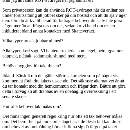
Kan jag använda ROT-avdraget när jag anlitar er?
Som privatperson kan du använda ROT-avdraget när du anlitar oss
under förutsättning att jobbet sker på din bostad och att du själv äger
den. Om du är kvalificerad för bidraget behöver du själv inte göra
något mer än att fråga oss om det, sedan tar vi hand om resten
inkluderat bland annat kontakter med Skatteverket.
Vilka typer av tak jobbar ni med?
Alla typer, kort sagt. Vi hanterar material som tegel, betongpannor,
papptak, plåttak, sedumtak, shingel med mera.
Behövs bygglov för takarbeten?
Ibland. Särskilt om det gäller större takarbeten som på något vis
kommer att förändra takets utseende. Det säkraste alternativet är att
du tar kontakt med din hemkommun och frågar dem. Bättre att göra
detta i förväg än att drabbas av en obehaglig överraskning i ett
senare skede.
Hur ofta behöver tak målas om?
Det finns ingen generell regel kring hur ofta ett tak behöver målas
om. Det beror helt på hur stort slitaget är. I de flesta fall kan du se
om behovet av ommålning börjar infinna sig då färgen på taket