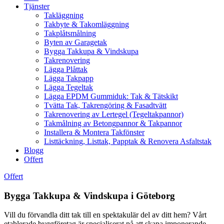
Tjänster
Takläggning
Takbyte & Takomläggning
Takplåtsmålning
Byten av Garagetak
Bygga Takkupa & Vindskupa
Takrenovering
Lägga Plåttak
Lägga Takpapp
Lägga Tegeltak
Lägga EPDM Gummiduk: Tak & Tätskikt
Tvätta Tak, Takrengöring & Fasadtvätt
Takrenovering av Lertegel (Tegeltakpannor)
Takmålning av Betongpannor & Takpannor
Installera & Montera Takfönster
Listtäckning, Listtak, Papptak & Renovera Asfaltstak
Blogg
Offert
Offert
Bygga Takkupa & Vindskupa i Göteborg
Vill du förvandla ditt tak till en spektakulär del av ditt hem? Vårt
etablerade byggföretag är specialiserat på att skapa imponerande