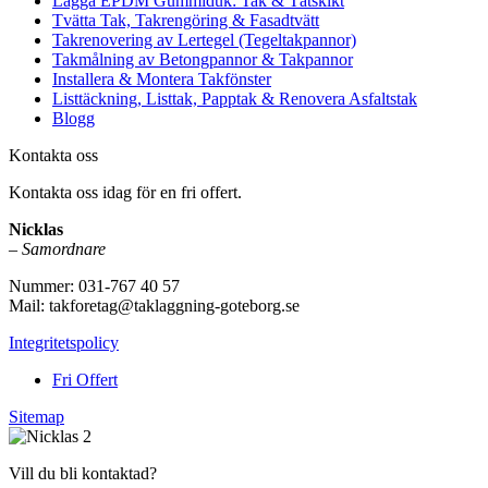
Lägga EPDM Gummiduk: Tak & Tätskikt
Tvätta Tak, Takrengöring & Fasadtvätt
Takrenovering av Lertegel (Tegeltakpannor)
Takmålning av Betongpannor & Takpannor
Installera & Montera Takfönster
Listtäckning, Listtak, Papptak & Renovera Asfaltstak
Blogg
Kontakta oss
Kontakta oss idag för en fri offert.
Nicklas
–
Samordnare
Nummer: 031-767 40 57
Mail: takforetag@taklaggning-goteborg.se
Integritetspolicy
Fri Offert
Sitemap
Vill du bli kontaktad?