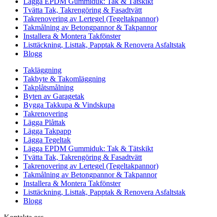
Lägga EPDM Gummiduk: Tak & Tätskikt
Tvätta Tak, Takrengöring & Fasadtvätt
Takrenovering av Lertegel (Tegeltakpannor)
Takmålning av Betongpannor & Takpannor
Installera & Montera Takfönster
Listtäckning, Listtak, Papptak & Renovera Asfaltstak
Blogg
Takläggning
Takbyte & Takomläggning
Takplåtsmålning
Byten av Garagetak
Bygga Takkupa & Vindskupa
Takrenovering
Lägga Plåttak
Lägga Takpapp
Lägga Tegeltak
Lägga EPDM Gummiduk: Tak & Tätskikt
Tvätta Tak, Takrengöring & Fasadtvätt
Takrenovering av Lertegel (Tegeltakpannor)
Takmålning av Betongpannor & Takpannor
Installera & Montera Takfönster
Listtäckning, Listtak, Papptak & Renovera Asfaltstak
Blogg