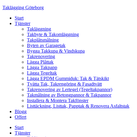
Skip
Taklägging Göteborg
to
Start
content
Tjänster
Takläggning
Takbyte & Takomläggning
Takplåtsmålning
Byten av Garagetak
Bygga Takkupa & Vindskupa
Takrenovering
Lägga Plåttak
Lägga Takpapp
Lägga Tegeltak
Lägga EPDM Gummiduk: Tak & Tätskikt
Tvätta Tak, Takrengöring & Fasadtvätt
Takrenovering av Lertegel (Tegeltakpannor)
Takmålning av Betongpannor & Takpannor
Installera & Montera Takfönster
Listtäckning, Listtak, Papptak & Renovera Asfaltstak
Blogg
Offert
Start
Tjänster