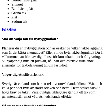
Dubbelfalsat plåt
Shingel
Bandtäckt plåt
Gröna tak
Plåt
Sedum tak
Fri Offert
Ska du välja tak till nybyggnation?
Planerar du en nybyggnation och är osäker på vilken takbeläggning
som är det bästa alternativet? Eller vill du byta takbeläggning? Du är
välkommen att höra av dig till oss för konsultation och rådgivning.
Vi hjälper dig hitta ett prisvärt, hållbart och estetiskt tilltalande
alternativ för takbeläggning till din fastighet.
Vi ger dig ett slitstarkt tak
Sverige är ett land som har ett relativt omväxlande klimat. Våta och
kalla perioder byts av starkt solsken och hetta. Detta ställer särskilt
höga krav på taket. Våra duktiga takläggare ger dig ett tak som
garanterat står emot vädrets nedslitande effekter.
Få en gratis offert för takläggning