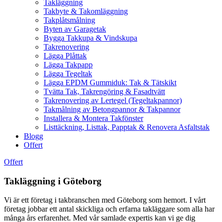
Takläggning
Takbyte & Takomläggning
Takplåtsmålning
Byten av Garagetak
Bygga Takkupa & Vindskupa
Takrenovering
Lägga Plåttak
Lägga Takpapp
Lägga Tegeltak
Lägga EPDM Gummiduk: Tak & Tätskikt
Tvätta Tak, Takrengöring & Fasadtvätt
Takrenovering av Lertegel (Tegeltakpannor)
Takmålning av Betongpannor & Takpannor
Installera & Montera Takfönster
Listtäckning, Listtak, Papptak & Renovera Asfaltstak
Blogg
Offert
Offert
Takläggning i Göteborg
Vi är ett företag i takbranschen med Göteborg som hemort. I vårt
företag jobbar ett antal skickliga och erfarna takläggare som alla har
många års erfarenhet. Med vår samlade expertis kan vi ge dig