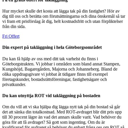
Hur mycket skulle det kosta att lägga tak på din fastighet? Hör av
dig till oss och berätta om förutsättningarna och dina önskemål så tar
vi fram ett prisförslag åt dig, helt kostnadsfritt och utan förpliktelser
från din sida.
Fri Offert
Din expert på takläggning i hela Göteborgsområdet
Du kan få hjälp av oss med ditt tak varhelst du finns i
Göteborgstrakten. Vi jobbar i områden som bland annat Stampen,
Kungshöjd, Bagaregården, Majorna och Johanneberg. Bland de
olika uppdragsgivare vi jobbat åt tidigare finns till exempel
företagskunder, bostadsrättsföreningar, fastighetsägare och
privatkunder.
Du kan utnyttja ROT vid takläggning på bostaden
Om du vill att vi ska hjälpa dig lägga nytt tak på din bostad så går
det att sänka din totalkostnad. Med ROT-avdraget blir ditt pris upp
till 30 procent lägre än vad det annars skulle varit. Vad behöver du
göra för att få avdraget? Så gott som ingenting. Om du är
kvalificerad för avdraget så behöver du enbart fråga oss om ROT så