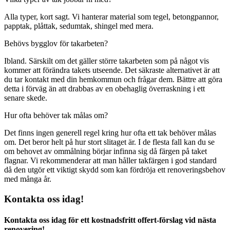
Alla typer, kort sagt. Vi hanterar material som tegel, betongpannor,
papptak, plåttak, sedumtak, shingel med mera.
Behövs bygglov för takarbeten?
Ibland. Särskilt om det gäller större takarbeten som på något vis
kommer att förändra takets utseende. Det säkraste alternativet är att
du tar kontakt med din hemkommun och frågar dem. Bättre att göra
detta i förväg än att drabbas av en obehaglig överraskning i ett
senare skede.
Hur ofta behöver tak målas om?
Det finns ingen generell regel kring hur ofta ett tak behöver målas
om. Det beror helt på hur stort slitaget är. I de flesta fall kan du se
om behovet av ommålning börjar infinna sig då färgen på taket
flagnar. Vi rekommenderar att man håller takfärgen i god standard
då den utgör ett viktigt skydd som kan fördröja ett renoveringsbehov
med många år.
Kontakta oss idag!
Kontakta oss idag för ett kostnadsfritt offert-förslag vid nästa
renovering!