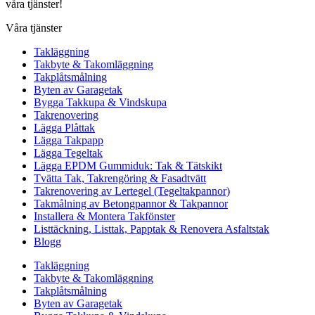
våra tjänster!
Våra tjänster
Takläggning
Takbyte & Takomläggning
Takplåtsmålning
Byten av Garagetak
Bygga Takkupa & Vindskupa
Takrenovering
Lägga Plåttak
Lägga Takpapp
Lägga Tegeltak
Lägga EPDM Gummiduk: Tak & Tätskikt
Tvätta Tak, Takrengöring & Fasadtvätt
Takrenovering av Lertegel (Tegeltakpannor)
Takmålning av Betongpannor & Takpannor
Installera & Montera Takfönster
Listtäckning, Listtak, Papptak & Renovera Asfaltstak
Blogg
Takläggning
Takbyte & Takomläggning
Takplåtsmålning
Byten av Garagetak