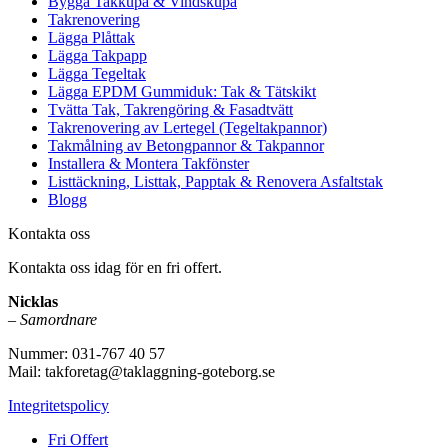
Bygga Takkupa & Vindskupa
Takrenovering
Lägga Plåttak
Lägga Takpapp
Lägga Tegeltak
Lägga EPDM Gummiduk: Tak & Tätskikt
Tvätta Tak, Takrengöring & Fasadtvätt
Takrenovering av Lertegel (Tegeltakpannor)
Takmålning av Betongpannor & Takpannor
Installera & Montera Takfönster
Listtäckning, Listtak, Papptak & Renovera Asfaltstak
Blogg
Kontakta oss
Kontakta oss idag för en fri offert.
Nicklas
–
Samordnare
Nummer: 031-767 40 57
Mail: takforetag@taklaggning-goteborg.se
Integritetspolicy
Fri Offert