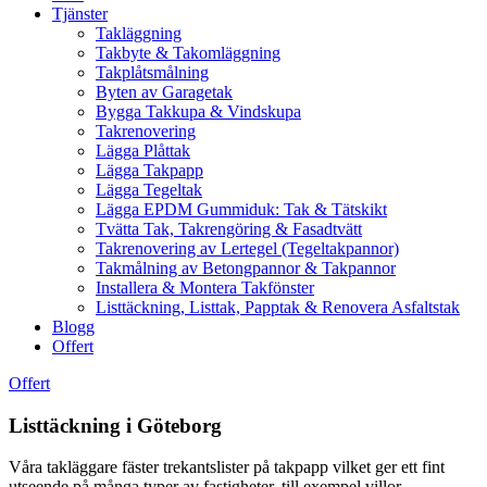
Tjänster
Takläggning
Takbyte & Takomläggning
Takplåtsmålning
Byten av Garagetak
Bygga Takkupa & Vindskupa
Takrenovering
Lägga Plåttak
Lägga Takpapp
Lägga Tegeltak
Lägga EPDM Gummiduk: Tak & Tätskikt
Tvätta Tak, Takrengöring & Fasadtvätt
Takrenovering av Lertegel (Tegeltakpannor)
Takmålning av Betongpannor & Takpannor
Installera & Montera Takfönster
Listtäckning, Listtak, Papptak & Renovera Asfaltstak
Blogg
Offert
Offert
Listtäckning i Göteborg
Våra takläggare fäster trekantslister på takpapp vilket ger ett fint
utseende på många typer av fastigheter, till exempel villor,