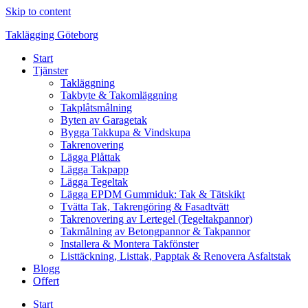
Skip to content
Taklägging Göteborg
Start
Tjänster
Takläggning
Takbyte & Takomläggning
Takplåtsmålning
Byten av Garagetak
Bygga Takkupa & Vindskupa
Takrenovering
Lägga Plåttak
Lägga Takpapp
Lägga Tegeltak
Lägga EPDM Gummiduk: Tak & Tätskikt
Tvätta Tak, Takrengöring & Fasadtvätt
Takrenovering av Lertegel (Tegeltakpannor)
Takmålning av Betongpannor & Takpannor
Installera & Montera Takfönster
Listtäckning, Listtak, Papptak & Renovera Asfaltstak
Blogg
Offert
Start