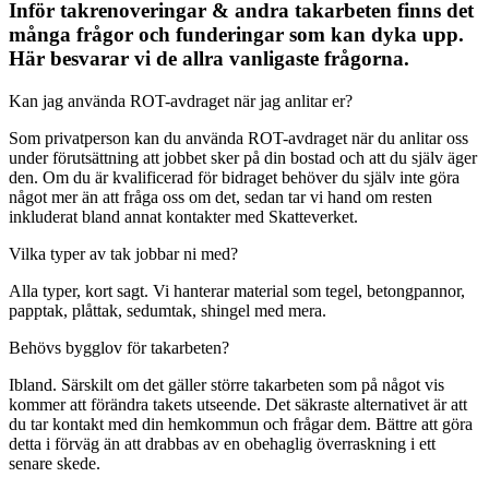
Inför takrenoveringar & andra takarbeten finns det
många frågor och funderingar som kan dyka upp.
Här besvarar vi de allra vanligaste frågorna.
Kan jag använda ROT-avdraget när jag anlitar er?
Som privatperson kan du använda ROT-avdraget när du anlitar oss
under förutsättning att jobbet sker på din bostad och att du själv äger
den. Om du är kvalificerad för bidraget behöver du själv inte göra
något mer än att fråga oss om det, sedan tar vi hand om resten
inkluderat bland annat kontakter med Skatteverket.
Vilka typer av tak jobbar ni med?
Alla typer, kort sagt. Vi hanterar material som tegel, betongpannor,
papptak, plåttak, sedumtak, shingel med mera.
Behövs bygglov för takarbeten?
Ibland. Särskilt om det gäller större takarbeten som på något vis
kommer att förändra takets utseende. Det säkraste alternativet är att
du tar kontakt med din hemkommun och frågar dem. Bättre att göra
detta i förväg än att drabbas av en obehaglig överraskning i ett
senare skede.