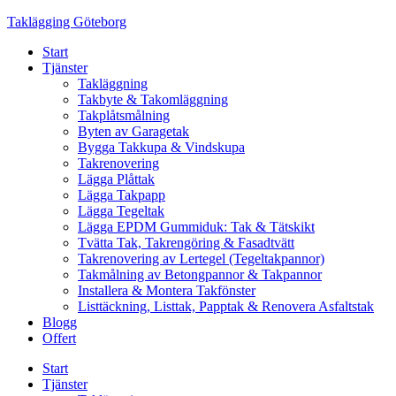
Skip
Taklägging Göteborg
to
Start
content
Tjänster
Takläggning
Takbyte & Takomläggning
Takplåtsmålning
Byten av Garagetak
Bygga Takkupa & Vindskupa
Takrenovering
Lägga Plåttak
Lägga Takpapp
Lägga Tegeltak
Lägga EPDM Gummiduk: Tak & Tätskikt
Tvätta Tak, Takrengöring & Fasadtvätt
Takrenovering av Lertegel (Tegeltakpannor)
Takmålning av Betongpannor & Takpannor
Installera & Montera Takfönster
Listtäckning, Listtak, Papptak & Renovera Asfaltstak
Blogg
Offert
Start
Tjänster