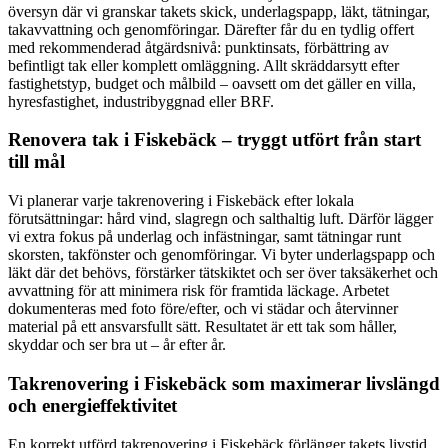
översyn där vi granskar takets skick, underlagspapp, läkt, tätningar,
takavvattning och genomföringar. Därefter får du en tydlig offert
med rekommenderad åtgärdsnivå: punktinsats, förbättring av
befintligt tak eller komplett omläggning. Allt skräddarsytt efter
fastighetstyp, budget och målbild – oavsett om det gäller en villa,
hyresfastighet, industribyggnad eller BRF.
Renovera tak i Fiskebäck – tryggt utfört från start
till mål
Vi planerar varje takrenovering i Fiskebäck efter lokala
förutsättningar: hård vind, slagregn och salthaltig luft. Därför lägger
vi extra fokus på underlag och infästningar, samt tätningar runt
skorsten, takfönster och genomföringar. Vi byter underlagspapp och
läkt där det behövs, förstärker tätskiktet och ser över taksäkerhet och
avvattning för att minimera risk för framtida läckage. Arbetet
dokumenteras med foto före/efter, och vi städar och återvinner
material på ett ansvarsfullt sätt. Resultatet är ett tak som håller,
skyddar och ser bra ut – år efter år.
Takrenovering i Fiskebäck som maximerar livslängd
och energieffektivitet
En korrekt utförd takrenovering i Fiskebäck förlänger takets livstid