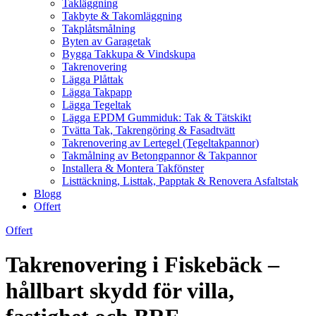
Takläggning
Takbyte & Takomläggning
Takplåtsmålning
Byten av Garagetak
Bygga Takkupa & Vindskupa
Takrenovering
Lägga Plåttak
Lägga Takpapp
Lägga Tegeltak
Lägga EPDM Gummiduk: Tak & Tätskikt
Tvätta Tak, Takrengöring & Fasadtvätt
Takrenovering av Lertegel (Tegeltakpannor)
Takmålning av Betongpannor & Takpannor
Installera & Montera Takfönster
Listtäckning, Listtak, Papptak & Renovera Asfaltstak
Blogg
Offert
Offert
Takrenovering i Fiskebäck –
hållbart skydd för villa,