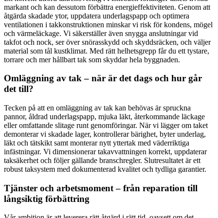
markant och kan dessutom förbättra energieffektiviteten. Genom att
åtgärda skadade ytor, uppdatera underlagspapp och optimera
ventilationen i takkonstruktionen minskar vi risk för kondens, mögel
och värmeläckage. Vi säkerställer även snygga anslutningar vid
takfot och nock, ser över snörasskydd och skyddsräcken, och väljer
material som tål kustklimat. Med rätt helhetsgrepp får du ett tystare,
torrare och mer hållbart tak som skyddar hela byggnaden.
Omläggning av tak – när är det dags och hur går
det till?
Tecken på att en omläggning av tak kan behövas är spruckna
pannor, åldrad underlagspapp, mjuka läkt, återkommande läckage
eller omfattande slitage runt genomföringar. När vi lägger om taket
demonterar vi skadade lager, kontrollerar bärighet, byter underlag,
läkt och tätskikt samt monterar nytt yttertak med väderriktiga
infästningar. Vi dimensionerar takavvattningen korrekt, uppdaterar
taksäkerhet och följer gällande branschregler. Slutresultatet är ett
robust taksystem med dokumenterad kvalitet och tydliga garantier.
Tjänster och arbetsmoment – från reparation till
långsiktig förbättring
Vår ambition är att leverera rätt åtgärd i rätt tid, oavsett om det