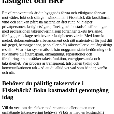
fastighet och BRF
Ett välrenoverat tak är din byggnads första och viktigaste försvar
mot väder, fukt och slitage – särskilt här i Fiskebäck där kustklimat,
vind och salt kan påfresta materialen året runt. Vi hjälper
privatpersoner, fastighetsägare, företag och bostadsrättsföreningar
med professionell takrenovering som förlänger takets livslängd,
förebygger läckage och bevarar fastighetens värde. Med korrekt
metod, dokumenterade arbetsmoment och rätt materialval för just ditt
tak (tegel, betongpannor, papp eller plåt) säkerställer vi ett långsiktigt
resultat. Vi arbetar systematiskt: från noggrann statusbedömning och
fuktanalys till åtgärdsplan, omläggning, reparationer och
förbättringar som stärker takets funktion, energi­prestanda och
taksäkerhet. Vår process är transparent, tidsplanen tydlig och
kommunikationen rak – så att du alltid vet vad som händer, varför
och när.
Behöver du pålitlig takservice i
Fiskebäck? Boka kostnadsfri genomgång
idag
Vill du veta om det räcker med reparation eller om en mer
omfattande takrenovering behövs? Vi börjar med en kostnadsfri