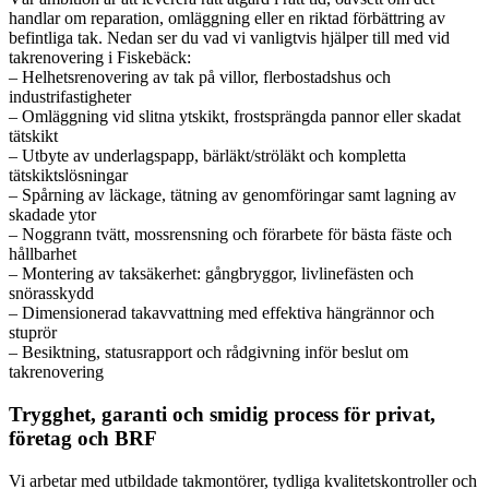
handlar om reparation, omläggning eller en riktad förbättring av
befintliga tak. Nedan ser du vad vi vanligtvis hjälper till med vid
takrenovering i Fiskebäck:
– Helhetsrenovering av tak på villor, flerbostadshus och
industrifastigheter
– Omläggning vid slitna ytskikt, frostsprängda pannor eller skadat
tätskikt
– Utbyte av underlagspapp, bärläkt/ströläkt och kompletta
tätskiktslösningar
– Spårning av läckage, tätning av genomföringar samt lagning av
skadade ytor
– Noggrann tvätt, mossrensning och förarbete för bästa fäste och
hållbarhet
– Montering av taksäkerhet: gångbryggor, livlinefästen och
snörasskydd
– Dimensionerad takavvattning med effektiva hängrännor och
stuprör
– Besiktning, statusrapport och rådgivning inför beslut om
takrenovering
Trygghet, garanti och smidig process för privat,
företag och BRF
Vi arbetar med utbildade takmontörer, tydliga kvalitetskontroller och