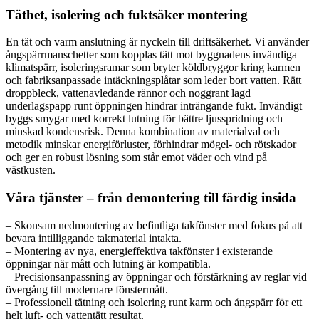
Täthet, isolering och fuktsäker montering
En tät och varm anslutning är nyckeln till driftsäkerhet. Vi använder
ångspärrmanschetter som kopplas tätt mot byggnadens invändiga
klimatspärr, isoleringsramar som bryter köldbryggor kring karmen
och fabriksanpassade intäckningsplåtar som leder bort vatten. Rätt
droppbleck, vattenavledande rännor och noggrant lagd
underlagspapp runt öppningen hindrar inträngande fukt. Invändigt
byggs smygar med korrekt lutning för bättre ljusspridning och
minskad kondensrisk. Denna kombination av materialval och
metodik minskar energiförluster, förhindrar mögel- och rötskador
och ger en robust lösning som står emot väder och vind på
västkusten.
Våra tjänster – från demontering till färdig insida
– Skonsam nedmontering av befintliga takfönster med fokus på att
bevara intilliggande takmaterial intakta.
– Montering av nya, energieffektiva takfönster i existerande
öppningar när mått och lutning är kompatibla.
– Precisionsanpassning av öppningar och förstärkning av reglar vid
övergång till modernare fönstermått.
– Professionell tätning och isolering runt karm och ångspärr för ett
helt luft- och vattentätt resultat.