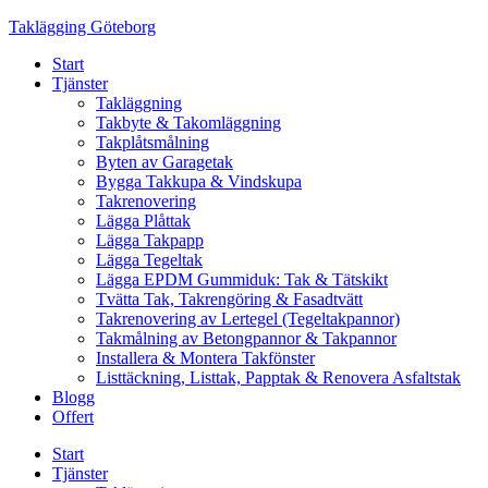
Skip
Taklägging Göteborg
to
Start
content
Tjänster
Takläggning
Takbyte & Takomläggning
Takplåtsmålning
Byten av Garagetak
Bygga Takkupa & Vindskupa
Takrenovering
Lägga Plåttak
Lägga Takpapp
Lägga Tegeltak
Lägga EPDM Gummiduk: Tak & Tätskikt
Tvätta Tak, Takrengöring & Fasadtvätt
Takrenovering av Lertegel (Tegeltakpannor)
Takmålning av Betongpannor & Takpannor
Installera & Montera Takfönster
Listtäckning, Listtak, Papptak & Renovera Asfaltstak
Blogg
Offert
Start
Tjänster