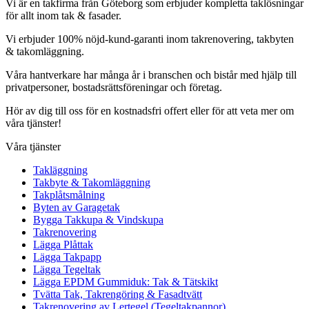
Vi är en takfirma från Göteborg som erbjuder kompletta taklösningar
för allt inom tak & fasader.
Vi erbjuder 100% nöjd-kund-garanti inom takrenovering, takbyten
& takomläggning.
Våra hantverkare har många år i branschen och bistår med hjälp till
privatpersoner, bostadsrättsföreningar och företag.
Hör av dig till oss för en kostnadsfri offert eller för att veta mer om
våra tjänster!
Våra tjänster
Takläggning
Takbyte & Takomläggning
Takplåtsmålning
Byten av Garagetak
Bygga Takkupa & Vindskupa
Takrenovering
Lägga Plåttak
Lägga Takpapp
Lägga Tegeltak
Lägga EPDM Gummiduk: Tak & Tätskikt
Tvätta Tak, Takrengöring & Fasadtvätt
Takrenovering av Lertegel (Tegeltakpannor)