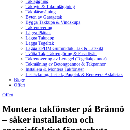
Takläggning
Takbyte & Takomläggning
Takplåtsmålning
Byten av Garagetak
Bygga Takkupa & Vindskupa
Takrenovering
Lägga Plåttak
Lägga Takpapp
Lägga Tegeltak
Lägga EPDM Gummiduk: Tak & Tätskikt
Tvätta Tak, Takrengöring & Fasadtvätt
Takrenovering av Lertegel (Tegeltakpannor)
Takmålning av Betongpannor & Takpannor
Installera & Montera Takfönster
Listtäckning, Listtak, Papptak & Renovera Asfaltstak
Blogg
Offert
Offert
Montera takfönster på Brännö
– säker installation och