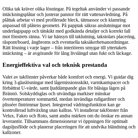
Olika tak kräver olika lösningar. På tegeltak använder vi passande
intäckningsplåtar och justerar pannor för rätt vattenavledning. På
plåttak arbetar vi med profilerade bleck, tätmassor och klamring
anpassad till plåtens geometri. På papptak säkras anslutningar mot
underlagspapp och tätskikt med godkända detaljer och korrekt fall
mot fönstrets ränna. Vi tar hänsyn till taklutning, takstolars placering,
råspont/board, ångbroms och eventuella taksäkerhetsanordningar.
Rätt lösning i varje lager – från interiörens smygar till yttertakets
intäckning – är avgörande för lång livslängd utan fukt och läckage.
Energieffektiva val och teknisk prestanda
Valet av takfönster påverkar både komfort och energi. Vi guidar dig
kring 3-glaslösningar med lågemissionsskikt, varmkantspacer och
förbättrat U-värde, samt ljuddämpande glas för blåsiga lägen på
Brännö. Solskyddsglas och utvändiga markiser minskar
övertemperaturer sommartid, medan invändiga rullgardiner och
plisséer fintrimmar ljuset. Integrerad vädringsfunktion kan ge
kontrollerad luftväxling utan kallras. Vi installerar takfönster från
Velux, Fakro och Roto, samt andra märken om du önskar en annan
leverantör. Tillsammans dimensionerar vi öppningen för optimalt
dagsljusflöde och planerar placeringen för att undvika bländning och
kallzoner.