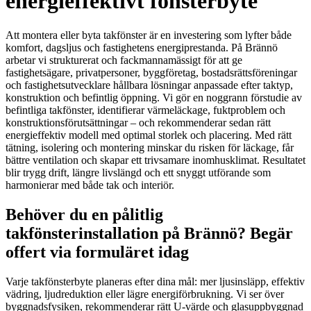
energieffektivt fönsterbyte
Att montera eller byta takfönster är en investering som lyfter både
komfort, dagsljus och fastighetens energiprestanda. På Brännö
arbetar vi strukturerat och fackmannamässigt för att ge
fastighetsägare, privatpersoner, byggföretag, bostadsrättsföreningar
och fastighetsutvecklare hållbara lösningar anpassade efter taktyp,
konstruktion och befintlig öppning. Vi gör en noggrann förstudie av
befintliga takfönster, identifierar värmeläckage, fuktproblem och
konstruktionsförutsättningar – och rekommenderar sedan rätt
energieffektiv modell med optimal storlek och placering. Med rätt
tätning, isolering och montering minskar du risken för läckage, får
bättre ventilation och skapar ett trivsamare inomhusklimat. Resultatet
blir trygg drift, längre livslängd och ett snyggt utförande som
harmonierar med både tak och interiör.
Behöver du en pålitlig
takfönsterinstallation på Brännö? Begär
offert via formuläret idag
Varje takfönsterbyte planeras efter dina mål: mer ljusinsläpp, effektiv
vädring, ljudreduktion eller lägre energiförbrukning. Vi ser över
byggnadsfysiken, rekommenderar rätt U-värde och glasuppbyggnad