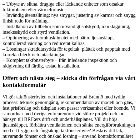
– Utbyte av slitna, dragiga eller läckande enheter som orsakar
fuktproblem eller värmeförluster.
– Invändig återställning: nya smygar, justering av karmar och snygg
finish redo för målning.
– Installation av tillbehör som utvändigt solskydd, mörkläggning,
insektsskydd och styrd ventilation.
– Optimering av inomhusklimatet med bättre ljusinsläpp,
kontrollerad vädring och reducerat kallras.
– Lösningar skräddarsydda för tegeltak, plåttak och papptak med
korrekta bleck och intäckningar.
– Komplett takfönsterbyte – från inledande inspektion och
rådgivning till färdig, testad installation.
Offert och nästa steg – skicka din förfrågan via vårt
kontaktformulär
Vi gör takfönsterbyten och installationer på Brännö med tydlig
process: teknisk genomgång, rekommendation av modell och glas,
fast prisförslag och tidsplan som passar verksamhet eller boende. Vi
samordnar med övriga entreprenörer vid större projekt och tar
hänsyn till BRF:ers drift och underhållsplaner. Vill du höja
ljusinsläppet, förbättra ventilationen och sänka energiförbrukningen
med ett tryggt och långsiktigt takfönsterbyte? Beskriv ditt tak,
nuvarande fönster och önskad lösning – använd kontaktformuläret