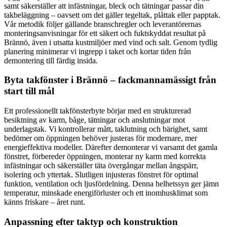
samt säkerställer att infästningar, bleck och tätningar passar din
takbeläggning – oavsett om det gäller tegeltak, plåttak eller papptak.
Vår metodik följer gällande branschregler och leverantörernas
monteringsanvisningar för ett säkert och fuktskyddat resultat på
Brännö, även i utsatta kustmiljöer med vind och salt. Genom tydlig
planering minimerar vi ingrepp i taket och kortar tiden från
demontering till färdig insida.
Byta takfönster i Brännö – fackmannamässigt från
start till mål
Ett professionellt takfönsterbyte börjar med en strukturerad
besiktning av karm, båge, tätningar och anslutningar mot
underlagstak. Vi kontrollerar mått, taklutning och bärighet, samt
bedömer om öppningen behöver justeras för modernare, mer
energieffektiva modeller. Därefter demonterar vi varsamt det gamla
fönstret, förbereder öppningen, monterar ny karm med korrekta
infästningar och säkerställer täta övergångar mellan ångspärr,
isolering och yttertak. Slutligen injusteras fönstret för optimal
funktion, ventilation och ljusfördelning. Denna helhetssyn ger jämn
temperatur, minskade energiförluster och ett inomhusklimat som
känns friskare – året runt.
Anpassning efter taktyp och konstruktion