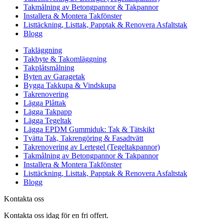
Takmålning av Betongpannor & Takpannor
Installera & Montera Takfönster
Listtäckning, Listtak, Papptak & Renovera Asfaltstak
Blogg
Takläggning
Takbyte & Takomläggning
Takplåtsmålning
Byten av Garagetak
Bygga Takkupa & Vindskupa
Takrenovering
Lägga Plåttak
Lägga Takpapp
Lägga Tegeltak
Lägga EPDM Gummiduk: Tak & Tätskikt
Tvätta Tak, Takrengöring & Fasadtvätt
Takrenovering av Lertegel (Tegeltakpannor)
Takmålning av Betongpannor & Takpannor
Installera & Montera Takfönster
Listtäckning, Listtak, Papptak & Renovera Asfaltstak
Blogg
Kontakta oss
Kontakta oss idag för en fri offert.