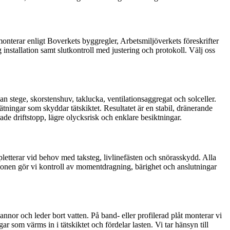
onterar enligt Boverkets byggregler, Arbetsmiljöverkets föreskrifter
nstallation samt slutkontroll med justering och protokoll. Välj oss
n stege, skorstenshuv, taklucka, ventilationsaggregat och solceller.
ningar som skyddar tätskiktet. Resultatet är en stabil, dränerande
ade driftstopp, lägre olycksrisk och enklare besiktningar.
letterar vid behov med taksteg, livlinefästen och snörasskydd. Alla
tionen gör vi kontroll av momentdragning, bärighet och anslutningar
nor och leder bort vatten. På band- eller profilerad plåt monterar vi
som värms in i tätskiktet och fördelar lasten. Vi tar hänsyn till