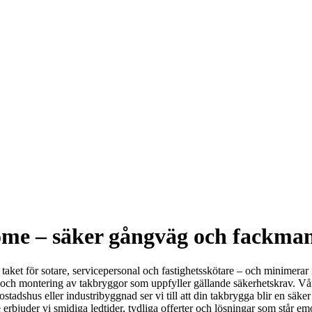
me – säker gångväg och fackman
aket för sotare, servicepersonal och fastighetsskötare – och minimerar r
och montering av takbryggor som uppfyller gällande säkerhetskrav. Vårt
ostadshus eller industribyggnad ser vi till att din takbrygga blir en säk
bjuder vi smidiga ledtider, tydliga offerter och lösningar som står em