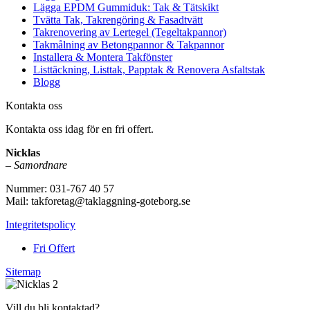
Lägga EPDM Gummiduk: Tak & Tätskikt
Tvätta Tak, Takrengöring & Fasadtvätt
Takrenovering av Lertegel (Tegeltakpannor)
Takmålning av Betongpannor & Takpannor
Installera & Montera Takfönster
Listtäckning, Listtak, Papptak & Renovera Asfaltstak
Blogg
Kontakta oss
Kontakta oss idag för en fri offert.
Nicklas
–
Samordnare
Nummer: 031-767 40 57
Mail: takforetag@taklaggning-goteborg.se
Integritetspolicy
Fri Offert
Sitemap
Vill du bli kontaktad?