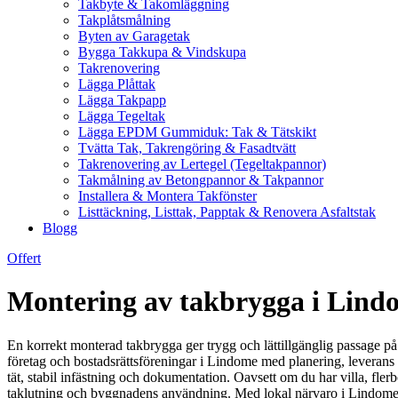
Takbyte & Takomläggning
Takplåtsmålning
Byten av Garagetak
Bygga Takkupa & Vindskupa
Takrenovering
Lägga Plåttak
Lägga Takpapp
Lägga Tegeltak
Lägga EPDM Gummiduk: Tak & Tätskikt
Tvätta Tak, Takrengöring & Fasadtvätt
Takrenovering av Lertegel (Tegeltakpannor)
Takmålning av Betongpannor & Takpannor
Installera & Montera Takfönster
Listtäckning, Listtak, Papptak & Renovera Asfaltstak
Blogg
Offert
Montering av takbrygga i Lindo
En korrekt monterad takbrygga ger trygg och lättillgänglig passage på t
företag och bostadsrättsföreningar i Lindome med planering, leverans 
tät, stabil infästning och dokumentation. Oavsett om du har villa, flerb
taklutning och byggnadens användning. Med lokal närvaro i Lindome er