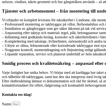
snözon, vindlast, takets geometri och hur gångstråken används – så att 
Tjänster och arbetsmoment – från montering till unde
Vi erbjuder en komplett leverans för taksäkerhet i Lindome, där mon
– Professionell montering av takbryggor på villor, flerbostadshus och i
– Installation av gångbryggor som ger säker åtkomst på tak vid servic
– Anpassning efter taktyp och material: tegel, plåt, betongpannor sam
– Infästning med godkända beslag, konsoler och säkerhetsfästen i bär
– Komplettering med takstege, livlinefästen, snörasskydd och andra ta
– Utbyte av slitna, felmonterade eller korroderade takbryggor mot ny
– Noggrann kontroll, momentdragning och finjustering enligt gälland
– Löpande reparation, service och planerat underhåll av hela taksäker
Smidig process och kvalitetssäkring – anpassad efter d
Varje fastighet har unika behov. Vi börjar med att kartlägga hur taket a
och tillbehör till takbryggan, samt hur den ska integreras med övrig 
Efter slutbesiktning lämnar vi dokumentation och råd för skötsel, så a
kontaktformuläret för offert, rådgivning och kostnadsfri behovsgeno
Kontakta oss idag!
Namn