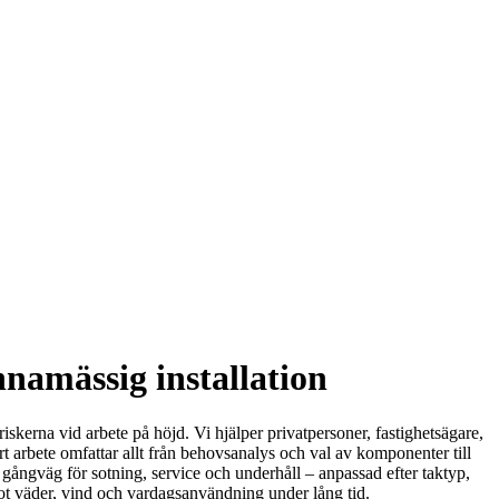
namässig installation
iskerna vid arbete på höjd. Vi hjälper privatpersoner, fastighetsägare,
 arbete omfattar allt från behovsanalys och val av komponenter till
er gångväg för sotning, service och underhåll – anpassad efter taktyp,
ot väder, vind och vardagsanvändning under lång tid.