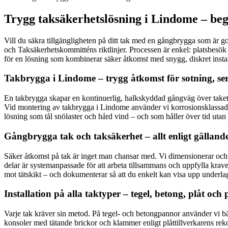
Trygg taksäkerhetslösning i Lindome – beg
Vill du säkra tillgängligheten på ditt tak med en gångbrygga som är g
och Taksäkerhetskommitténs riktlinjer. Processen är enkel: platsbesök 
för en lösning som kombinerar säker åtkomst med snygg, diskret insta
Takbrygga i Lindome – trygg åtkomst för sotning, ser
En takbrygga skapar en kontinuerlig, halkskyddad gångväg över taket så
Vid montering av takbrygga i Lindome använder vi korrosionsklassade f
lösning som tål snölaster och hård vind – och som håller över tid utan 
Gångbrygga tak och taksäkerhet – allt enligt gälland
Säker åtkomst på tak är inget man chansar med. Vi dimensionerar och p
delar är systemanpassade för att arbeta tillsammans och uppfylla krav
mot tätskikt – och dokumenterar så att du enkelt kan visa upp underlag
Installation på alla taktyper – tegel, betong, plåt och
Varje tak kräver sin metod. På tegel- och betongpannor använder vi bä
konsoler med tätande brickor och klammer enligt plåttillverkarens reko