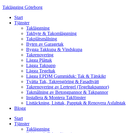
Skip
Taklägging Göteborg
to
Start
content
Tjänster
Takläggning
Takbyte & Takomläggning
Takplåtsmålning
Byten av Garagetak
Bygga Takkupa & Vindskupa
Takrenovering
Lägga Plåttak
Lägga Takpapp
Lägga Tegeltak
Lägga EPDM Gummiduk: Tak & Tätskikt
Tvätta Tak, Takrengöring & Fasadtvätt
Takrenovering av Lertegel (Tegeltakpannor)
Takmålning av Betongpannor & Takpannor
Installera & Montera Takfönster
Listtäckning, Listtak, Papptak & Renovera Asfaltstak
Blogg
Start
Tjänster
Takläggning