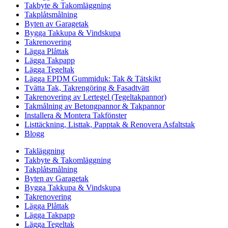
Takbyte & Takomläggning
Takplåtsmålning
Byten av Garagetak
Bygga Takkupa & Vindskupa
Takrenovering
Lägga Plåttak
Lägga Takpapp
Lägga Tegeltak
Lägga EPDM Gummiduk: Tak & Tätskikt
Tvätta Tak, Takrengöring & Fasadtvätt
Takrenovering av Lertegel (Tegeltakpannor)
Takmålning av Betongpannor & Takpannor
Installera & Montera Takfönster
Listtäckning, Listtak, Papptak & Renovera Asfaltstak
Blogg
Takläggning
Takbyte & Takomläggning
Takplåtsmålning
Byten av Garagetak
Bygga Takkupa & Vindskupa
Takrenovering
Lägga Plåttak
Lägga Takpapp
Lägga Tegeltak