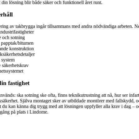
din lösning blir både säker och funktionell året runt.
rhåll
tering av takbrygga ingår tillsammans med andra nödvändiga arbeten. N
ndustrifastigheter
e och sotning
t papptak/bitumen
ande konstruktion
ksäkerhetsdetaljer
a system
e säkerhetskrav
hetssystemet
in fastighet
nvänds: ska sotning ske ofta, finns teknikutrustning att nå, hur ser infa
taksäkerhet. Själva montaget sker av utbildade montörer med fallskydd,
tt du kan känna dig trygg med att lösningen uppfyller alla krav i dag – 
mgång på plats i Lindome.