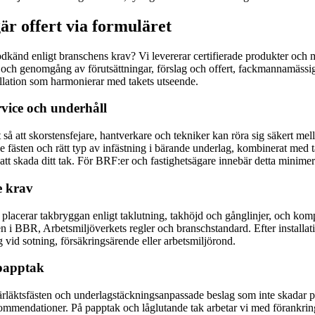
är offert via formuläret
odkänd enligt branschens krav? Vi levererar certifierade produkter och m
och genomgång av förutsättningar, förslag och offert, fackmannamässig i
llation som harmonierar med takets utseende.
vice och underhåll
 att skorstensfejare, hantverkare och tekniker kan röra sig säkert mella
ästen och rätt typ av infästning i bärande underlag, kombinerat med tät
att skada ditt tak. För BRF:er och fastighetsägare innebär detta minimer
e krav
lacerar takbryggan enligt taklutning, takhöjd och gånglinjer, och komp
en i BBR, Arbetsmiljöverkets regler och branschstandard. Efter installa
 vid sotning, försäkringsärende eller arbetsmiljörond.
 papptak
rläktsfästen och underlagstäckningsanpassade beslag som inte skadar pan
mmendationer. På papptak och låglutande tak arbetar vi med förankringar 