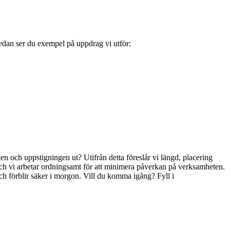
edan ser du exempel på uppdrag vi utför:
rten och uppstigningen ut? Utifrån detta föreslår vi längd, placering
 och vi arbetar ordningsamt för att minimera påverkan på verksamheten.
och förblir säker i morgon. Vill du komma igång? Fyll i