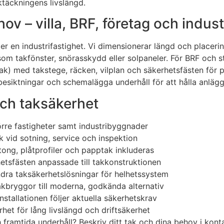
ktäckningens livslängd.
v – villa, BRF, företag och indust
ller en industrifastighet. Vi dimensionerar längd och placer
som takfönster, snörasskydd eller solpaneler. För BRF och 
med takstege, räcken, vilplan och säkerhetsfästen för per
iktningar och schemalägga underhåll för att hålla anläggn
och taksäkerhet
örre fastigheter samt industribyggnader
 vid sotning, service och inspektion
tong, plåtprofiler och papptak inkluderas
etsfästen anpassade till takkonstruktionen
dra taksäkerhetslösningar för helhetssystem
takbryggor till moderna, godkända alternativ
nstallationen följer aktuella säkerhetskrav
rhet för lång livslängd och driftsäkerhet
ch framtida underhåll? Beskriv ditt tak och dina behov i ko