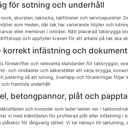
g för sotning och underhåll
nock, skorsten, taklucka, takfönster och servicepunkter. D
adsmiljöer som Heden, där tak har varierande höjder och l
skarvar eller membran i onödan. Rätt placerad takbrygga bidr
driftstopp och uppfyller kraven för att arbete på tak ska sk
– korrekt infästning och dokument
ts föreskrifter och relevanta standarder för takbryggor, exe
nö- och vindlaster och säkerställer att varje brygga, kon
ch justering så att lutning, överlapp och förankringar följ
g och framtida underhåll.
egel, betongpannor, plåt och pappt
ärläktsfästen och konsoler som leder lasten ner i takkonst
etar vi med klämfästen för profilerad plåt eller infästning
låtskor för långvarig täthet. Vi tar hänsyn till taklutning, 