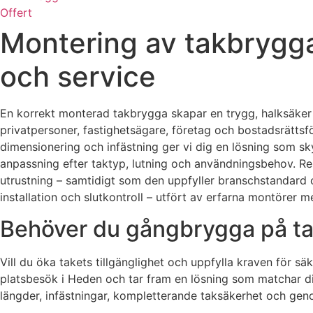
Offert
Montering av takbrygga
och service
En korrekt monterad takbrygga skapar en trygg, halksäker g
privatpersoner, fastighetsägare, företag och bostadsrättsf
dimensionering och infästning ger vi dig en lösning som
anpassning efter taktyp, lutning och användningsbehov. Resu
utrustning – samtidigt som den uppfyller branschstandard o
installation och slutkontroll – utfört av erfarna montörer m
Behöver du gångbrygga på tak
Vill du öka takets tillgänglighet och uppfylla kraven för s
platsbesök i Heden och tar fram en lösning som matchar din 
längder, infästningar, kompletterande taksäkerhet och geno