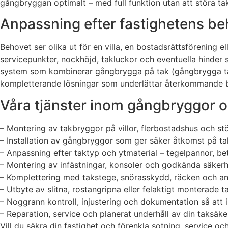
gångbryggan optimalt – med full funktion utan att störa ta
Anpassning efter fastighetens beho
Behovet ser olika ut för en villa, en bostadsrättsförening e
servicepunkter, nockhöjd, takluckor och eventuella hinder 
system som kombinerar gångbrygga på tak (gångbrygga tak) 
kompletterande lösningar som underlättar återkommande bes
Våra tjänster inom gångbryggor 
– Montering av takbryggor på villor, flerbostadshus och st
– Installation av gångbryggor som ger säker åtkomst på tak
– Anpassning efter taktyp och ytmaterial – tegelpannor, be
– Montering av infästningar, konsoler och godkända säkerh
– Komplettering med takstege, snörasskydd, räcken och an
– Utbyte av slitna, rostangripna eller felaktigt monterade 
– Noggrann kontroll, injustering och dokumentation så att i
– Reparation, service och planerat underhåll av din taksäke
Vill du säkra din fastighet och förenkla sotning, service o