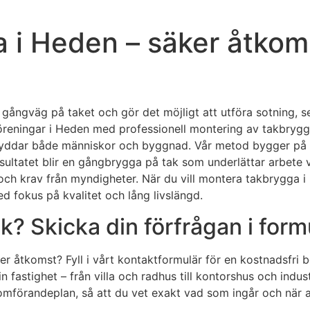
 i Heden – säker åtkoms
ångväg på taket och gör det möjligt att utföra sotning, ser
öreningar i Heden med professionell montering av takbrygga
 skyddar både människor och byggnad. Vår metod bygger på
ltatet blir en gångbrygga på tak som underlättar arbete vid
ch krav från myndigheter. När du vill montera takbrygga i H
ed fokus på kvalitet och lång livslängd.
? Skicka din förfrågan i form
äker åtkomst? Fyll i vårt kontaktformulär för en kostnadsfri
fastighet – från villa och radhus till kontorshus och indus
mförandeplan, så att du vet exakt vad som ingår och när ar