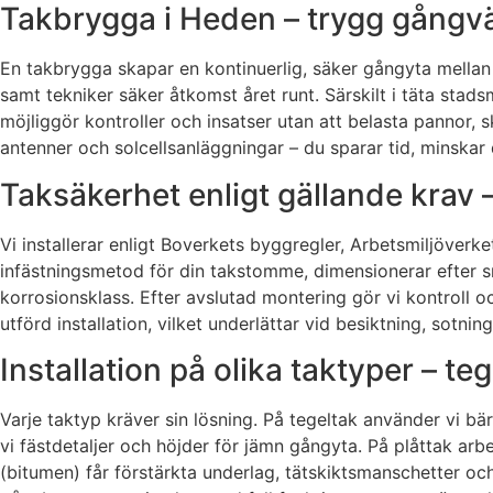
Takbrygga i Heden – trygg gångvä
En takbrygga skapar en kontinuerlig, säker gångyta mellan 
samt tekniker säker åtkomst året runt. Särskilt i täta st
möjliggör kontroller och insatser utan att belasta pannor, 
antenner och solcellsanläggningar – du sparar tid, minskar 
Taksäkerhet enligt gällande krav 
Vi installerar enligt Boverkets byggregler, Arbetsmiljöverke
infästningsmetod för din takstomme, dimensionerar efter s
korrosionsklass. Efter avslutad montering gör vi kontroll o
utförd installation, vilket underlättar vid besiktning, sotnin
Installation på olika taktyper – t
Varje taktyp kräver sin lösning. På tegeltak använder vi b
vi fästdetaljer och höjder för jämn gångyta. På plåttak arb
(bitumen) får förstärkta underlag, tätskiktsmanschetter och p