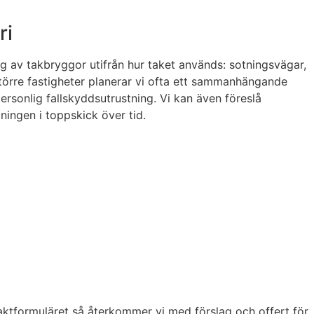
ri
ing av takbryggor utifrån hur taket används: sotningsvägar,
större fastigheter planerar vi ofta ett sammanhängande
sonlig fallskyddsutrustning. Vi kan även föreslå
ingen i toppskick över tid.
ntaktformuläret så återkommer vi med förslag och offert för