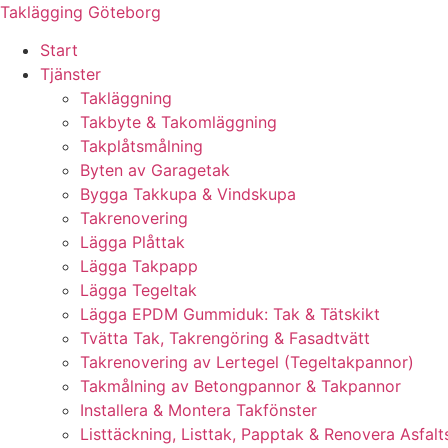
Skip
Taklägging Göteborg
to
Start
content
Tjänster
Takläggning
Takbyte & Takomläggning
Takplåtsmålning
Byten av Garagetak
Bygga Takkupa & Vindskupa
Takrenovering
Lägga Plåttak
Lägga Takpapp
Lägga Tegeltak
Lägga EPDM Gummiduk: Tak & Tätskikt
Tvätta Tak, Takrengöring & Fasadtvätt
Takrenovering av Lertegel (Tegeltakpannor)
Takmålning av Betongpannor & Takpannor
Installera & Montera Takfönster
Listtäckning, Listtak, Papptak & Renovera Asfalt