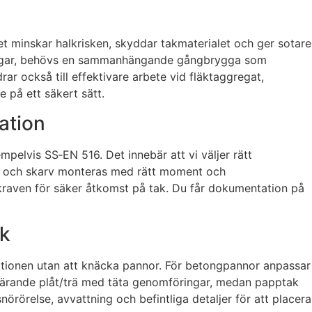
et minskar halkrisken, skyddar takmaterialet och ger sotare
utningar, behövs en sammanhängande gångbrygga som
ar också till effektivare arbete vid fläktaggregat,
e på ett säkert sätt.
ation
mpelvis SS‑EN 516. Det innebär att vi väljer rätt
sol och skarv monteras med rätt moment och
er kraven för säker åtkomst på tak. Du får dokumentation på
ak
ruktionen utan att knäcka pannor. För betongpannor anpassar
 i bärande plåt/trä med täta genomföringar, medan papptak
snörörelse, avvattning och befintliga detaljer för att placera