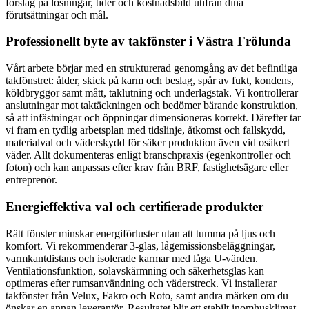
förslag på lösningar, tider och kostnadsbild utifrån dina
förutsättningar och mål.
Professionellt byte av takfönster i Västra Frölunda
Vårt arbete börjar med en strukturerad genomgång av det befintliga
takfönstret: ålder, skick på karm och beslag, spår av fukt, kondens,
köldbryggor samt mått, taklutning och underlagstak. Vi kontrollerar
anslutningar mot taktäckningen och bedömer bärande konstruktion,
så att infästningar och öppningar dimensioneras korrekt. Därefter tar
vi fram en tydlig arbetsplan med tidslinje, åtkomst och fallskydd,
materialval och väderskydd för säker produktion även vid osäkert
väder. Allt dokumenteras enligt branschpraxis (egenkontroller och
foton) och kan anpassas efter krav från BRF, fastighetsägare eller
entreprenör.
Energieffektiva val och certifierade produkter
Rätt fönster minskar energiförluster utan att tumma på ljus och
komfort. Vi rekommenderar 3-glas, lågemissionsbeläggningar,
varmkantdistans och isolerade karmar med låga U-värden.
Ventilationsfunktion, solavskärmning och säkerhetsglas kan
optimeras efter rumsanvändning och väderstreck. Vi installerar
takfönster från Velux, Fakro och Roto, samt andra märken om du
önskar en annan leverantör. Resultatet blir ett stabilt inomhusklimat