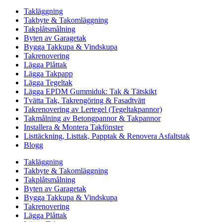
Takläggning
Takbyte & Takomläggning
Takplåtsmålning
Byten av Garagetak
Bygga Takkupa & Vindskupa
Takrenovering
Lägga Plåttak
Lägga Takpapp
Lägga Tegeltak
Lägga EPDM Gummiduk: Tak & Tätskikt
Tvätta Tak, Takrengöring & Fasadtvätt
Takrenovering av Lertegel (Tegeltakpannor)
Takmålning av Betongpannor & Takpannor
Installera & Montera Takfönster
Listtäckning, Listtak, Papptak & Renovera Asfaltstak
Blogg
Takläggning
Takbyte & Takomläggning
Takplåtsmålning
Byten av Garagetak
Bygga Takkupa & Vindskupa
Takrenovering
Lägga Plåttak