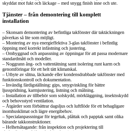
skyddat mot fukt och läckage – med snygg finish inne och ute.
Tjänster – från demontering till komplett
installation
– Skonsam demontering av befintliga takfönster där taktäckningen
påverkas så lite som möjligt.
– Montering av nya energieffektiva 3-glas takfönster i befintlig
öppning med korrekt infästning och justering.
– Ombyggnad och anpassning av öppningar för att passa modernare
standardmått och modeller.
– Noggrann ång- och vattentätning samt isolering runt karm och
genomföringar för ett helt tätt klimatskal.
– Utbyte av slitna, läckande eller kondensdrabbade takfönster med
funktionskontroll och dokumentation.
– Invändig färdigställning: gips, smygvinkling för bättre
ljusspridning, karmjustering, listning och målning.
– Installation av tillbehör som solskydd, mörkläggning, insektsskydd
och behovsstyrd ventilation.
– Åtgärder som förbättrar dagsljus och luftflöde för ett behagligare
inomhusklimat och lägre energibehov.
– Specialanpassningar för tegeltak, plåttak och papptak samt olika
bärande takkonstruktioner.
– Helhetsåtagande: från inspektion och projektering till