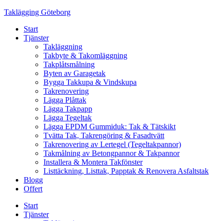
Skip
Taklägging Göteborg
to
Start
content
Tjänster
Takläggning
Takbyte & Takomläggning
Takplåtsmålning
Byten av Garagetak
Bygga Takkupa & Vindskupa
Takrenovering
Lägga Plåttak
Lägga Takpapp
Lägga Tegeltak
Lägga EPDM Gummiduk: Tak & Tätskikt
Tvätta Tak, Takrengöring & Fasadtvätt
Takrenovering av Lertegel (Tegeltakpannor)
Takmålning av Betongpannor & Takpannor
Installera & Montera Takfönster
Listtäckning, Listtak, Papptak & Renovera Asfaltstak
Blogg
Offert
Start
Tjänster