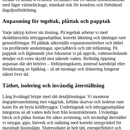
med lägre värmeläckage, minskad risk för kondens och förbättrad
dagsljusfördelning.
Anpassning för tegeltak, plåttak och papptak
Varje taktyp kräver sin lösning. På tegeltak arbetar vi med
skräddarsydda inbyggnadsplåtar, korrekt läktning och tätningar runt
genomföringar. På plåttak säkerställs expansionsrörelser och täthet
via profilerade anslutningar, specialbleck och rätt infästning. På
papptak och låglutande ytor fokuserar vi på uppvik, vattenavledande
detaljer och extra skydd mot stående vatten. Befintlig öppning
anpassas där det behövs – förhöjningskarm, justerad karmhöjd eller
förstärkning av bjälklag – så att montage och dränering fungerar
säkert över tid.
Täthet, isolering och invändig återställning
Lång livslängd börjar med rätt detaljlösningar. Vi monterar
ångspärrsanslutning mot vägg/tak, lufttäta skarvar och isolerar runt
karm för att bryta köldbryggor. Underlagstak och inbyggnadsplåtar
integreras så att vatten leds bort från konstruktionen. Utvändiga
bleck och plåtar formas för säker avrinning, och invändigt återställer
vi smygar, gips, listverk och målning med korrekt smygvinkel för
maximalt ljusinsläpp. Slutresultatet är helt tätt, energieffektivt och