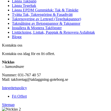
Lägga Takpapp
Lägga Tegeltak
Lägga EPDM Gummiduk: Tak & Tätskikt
Tvätta Tak, Takrengöring & Fasadtvätt
Takrenovering av Lertegel (Tegeltakpannor)
Takmålning av Betongpannor & Takpannor
Installera & Montera Takfönster
Listtäckning, Listtak, Papptak & Renovera Asfaltstak
Blogg
Kontakta oss
Kontakta oss idag för en fri offert.
Nicklas
–
Samordnare
Nummer: 031-767 40 57
Mail: takforetag@taklaggning-goteborg.se
Integritetspolicy
Fri Offert
Sitemap