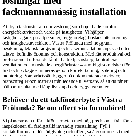
lösningar med
fackmannamässig installation
Att byta takfönster är en investering som höjer både komfort,
energieffektivitet och värde på fastigheten. Vi hjälper
fastighetsägare, privatpersoner, byggföretag, bostadsrättsföreningar
och fastighetsutvecklare i Västra Frölunda med noggrann
besiktning, teknisk rådgivning och säker installation anpassad efter
taktyp, befintlig öppning och konstruktion. Med rätt produktval och
professionellt utförande får du bättre ljusinsläpp, kontrollerad
ventilation och minskade energiförluster – samtidigt som risken för
fukt och läckage elimineras genom korrekt tätning, isolering och
montering. Vårt arbetssätt bygger på dokumenterade metoder,
branschregler och material från ledande tillverkare, så att du får ett
hållbart resultat med lång livslängd och trygga garantier.
Behöver du ett takfönsterbyte i Västra
Frölunda? Be om offert via formuläret!
Vi planerar och utför takfönsterbyten med hög precision – från första
inspektionen till färdigställd invändig återställning. Fyll i
kontaktformuläret för rådgivning och offert, så återkommer vi med