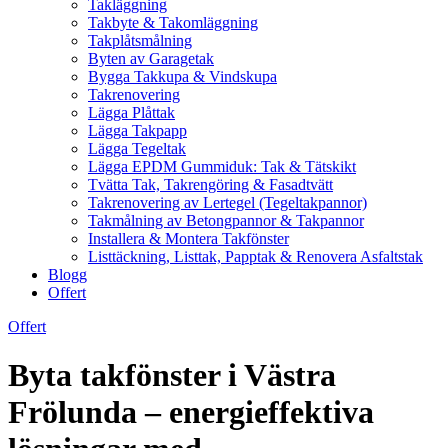
Takläggning
Takbyte & Takomläggning
Takplåtsmålning
Byten av Garagetak
Bygga Takkupa & Vindskupa
Takrenovering
Lägga Plåttak
Lägga Takpapp
Lägga Tegeltak
Lägga EPDM Gummiduk: Tak & Tätskikt
Tvätta Tak, Takrengöring & Fasadtvätt
Takrenovering av Lertegel (Tegeltakpannor)
Takmålning av Betongpannor & Takpannor
Installera & Montera Takfönster
Listtäckning, Listtak, Papptak & Renovera Asfaltstak
Blogg
Offert
Offert
Byta takfönster i Västra
Frölunda – energieffektiva