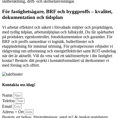
slutbesiktning, drift- och skötselanvisningar.
För fastighetsägare, BRF och byggproffs – kvalitet,
dokumentation och tidsplan
Vi arbetar effektivt och säkert i förvaltade miljöer och projektlägen,
med tydlig tidplan, arbetsmiljöplan och fallskydd. Du får spårbarhet
på produkter, egenkontroller, fotodokumentation och garantier. För
BRF och proffs samordnar vi logistik, bullerfönster och
etappindelning för minimal störning. För privatpersoner erbjuder vi
rådgivning om utformning och energieffektivitet samt ROT-underlag
när det är aktuellt. Vill du veta vad ett takfönsterbyte i din fastighet
kostar? Beskriv ditt projekt i kontaktformuläret så återkommer vi
med förslag och offert.
Kontakta oss idag!
Namn
Telefon
Email
Adress + Ort
Beskriv ert behov, förutsättningar, antal m2 & önskat startdatum