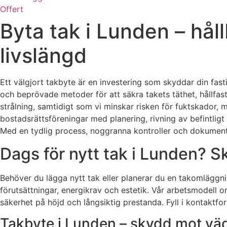
Offert
Byta tak i Lunden – hål
livslängd
Ett välgjort takbyte är en investering som skyddar din fa
och beprövade metoder för att säkra takets täthet, hållfas
strålning, samtidigt som vi minskar risken för fuktskador, 
bostadsrättsföreningar med planering, rivning av befintligt
Med en tydlig process, noggranna kontroller och dokumentera
Dags för nytt tak i Lunden? S
Behöver du lägga nytt tak eller planerar du en takomläggni
förutsättningar, energikrav och estetik. Vår arbetsmodell omf
säkerhet på höjd och långsiktig prestanda. Fyll i kontakt
Takbyte i Lunden – skydd mot väde