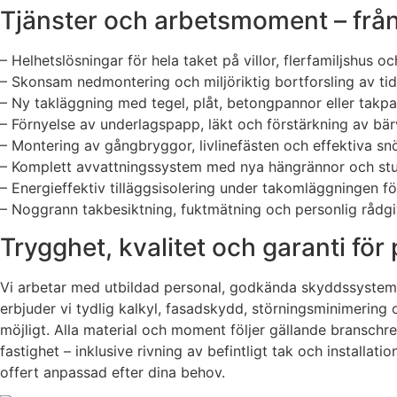
Tjänster och arbetsmoment – från f
– Helhetslösningar för hela taket på villor, flerfamiljshus oc
– Skonsam nedmontering och miljöriktig bortforsling av tid
– Ny takläggning med tegel, plåt, betongpannor eller takpa
– Förnyelse av underlagspapp, läkt och förstärkning av bä
– Montering av gångbryggor, livlinefästen och effektiva sn
– Komplett avvattningssystem med nya hängrännor och stup
– Energieffektiv tilläggsisolering under takomläggningen 
– Noggrann takbesiktning, fuktmätning och personlig rådgiv
Trygghet, kvalitet och garanti för
Vi arbetar med utbildad personal, godkända skyddssystem oc
erbjuder vi tydlig kalkyl, fasadskydd, störningsminimering
möjligt. Alla material och moment följer gällande branschre
fastighet – inklusive rivning av befintligt tak och install
offert anpassad efter dina behov.