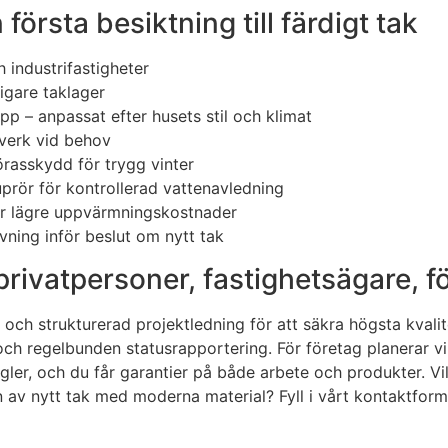
örsta besiktning till färdigt tak
h industrifastigheter
igare taklager
pp – anpassat efter husets stil och klimat
rverk vid behov
örasskydd för trygg vinter
rör för kontrollerad vattenavledning
för lägre uppvärmningskostnader
ning inför beslut om nytt tak
 privatpersoner, fastighetsägare, 
h strukturerad projektledning för att säkra högsta kvalite
 och regelbunden statusrapportering. För företag planerar v
gler, och du får garantier på både arbete och produkter. Vil
ation av nytt tak med moderna material? Fyll i vårt kontakt