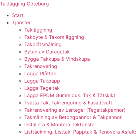
Skip
Taklägging Göteborg
to
Start
content
Tjänster
Takläggning
Takbyte & Takomläggning
Takplåtsmålning
Byten av Garagetak
Bygga Takkupa & Vindskupa
Takrenovering
Lägga Plåttak
Lägga Takpapp
Lägga Tegeltak
Lägga EPDM Gummiduk: Tak & Tätskikt
Tvätta Tak, Takrengöring & Fasadtvätt
Takrenovering av Lertegel (Tegeltakpannor)
Takmålning av Betongpannor & Takpannor
Installera & Montera Takfönster
Listtäckning, Listtak, Papptak & Renovera Asfalt