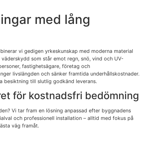
ningar med lång
kombinerar vi gedigen yrkeskunskap med moderna material
rkt väderskydd som står emot regn, snö, vind och UV-
tpersoner, fastighetsägare, företag och
länger livslängden och sänker framtida underhållskostnader.
besiktning till slutlig godkänd leverans.
äret för kostnadsfri bedömning
unden? Vi tar fram en lösning anpassad efter byggnadens
alval och professionell installation – alltid med fokus på
bästa väg framåt.