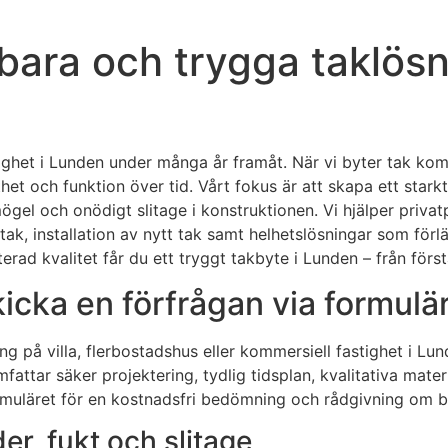
lbara och trygga taklös
stighet i Lunden under många år framåt. När vi byter tak 
thet och funktion över tid. Vårt fokus är att skapa ett sta
mögel och onödigt slitage i konstruktionen. Vi hjälper priva
 tak, installation av nytt tak samt helhetslösningar som för
d kvalitet får du ett tryggt takbyte i Lunden – från första 
kicka en förfrågan via formul
ng på villa, flerbostadshus eller kommersiell fastighet i L
attar säker projektering, tydlig tidsplan, kvalitativa materi
formuläret för en kostnadsfri bedömning och rådgivning om 
r, fukt och slitage