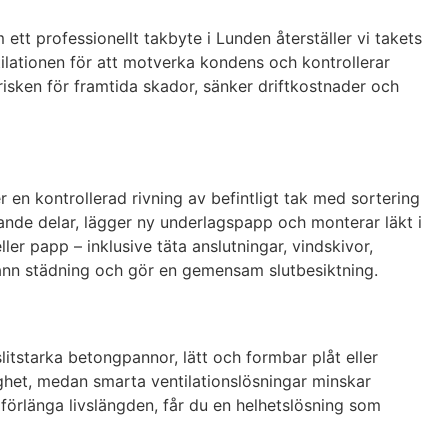
ett professionellt takbyte i Lunden återställer vi takets
ilationen för att motverka kondens och kontrollerar
risken för framtida skador, sänker driftkostnader och
r en kontrollerad rivning av befintligt tak med sortering
ärande delar, lägger ny underlagspapp och monterar läkt i
er papp – inklusive täta anslutningar, vindskivor,
rann städning och gör en gemensam slutbesiktning.
 slitstarka betongpannor, lätt och formbar plåt eller
het, medan smarta ventilationslösningar minskar
r förlänga livslängden, får du en helhetslösning som