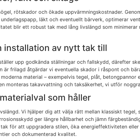
till mögel, rötskador och ökade uppvärmningskostnader. Genom 
 underlagspapp, läkt och eventuellt bärverk, optimerar vent
tatet blir ett robust tak med lång livslängd som minimerar 
installation av nytt tak till
ställer upp godkända ställningar och fallskydd, därefter ske
tan är frilagd åtgärdar vi eventuella skador i råspont och b
 moderna material – exempelvis tegel, plåt, betongpannor ell
gen monteras takavvattning och taksäkerhet, vi utför nogg
materialval som håller
vslängd. Vi hjälper dig att välja rätt mellan klassiskt tegel,
rosionsskydd ger längre hållbarhet och jämn färgbeständig
tak för att uppgradera stilen, öka energieffektiviteten elle
ntier och dokumenterad kvalitet.