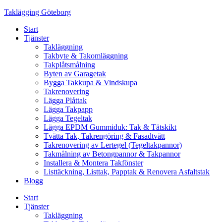
Skip
Taklägging Göteborg
to
Start
content
Tjänster
Takläggning
Takbyte & Takomläggning
Takplåtsmålning
Byten av Garagetak
Bygga Takkupa & Vindskupa
Takrenovering
Lägga Plåttak
Lägga Takpapp
Lägga Tegeltak
Lägga EPDM Gummiduk: Tak & Tätskikt
Tvätta Tak, Takrengöring & Fasadtvätt
Takrenovering av Lertegel (Tegeltakpannor)
Takmålning av Betongpannor & Takpannor
Installera & Montera Takfönster
Listtäckning, Listtak, Papptak & Renovera Asfaltstak
Blogg
Start
Tjänster
Takläggning