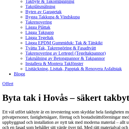
Takbyte & Takomläggning
Takplåtsmålning
Byten av Garagetak
Bygga Takkupa & Vindskupa
Takrenovering
Lägga Plåttak
Lägga Takpapp
Lägga Tegeltak
Lägga EPDM Gummiduk: Tak & Tätskikt
Tvätta Tak, Takrengöring & Fasadtvätt
Takrenovering av Lertegel (Tegeltakpannor)
Takmålning av Betongpannor & Takpannor
Installera & Montera Takfönster
Listtäckning, Listtak, Papptak & Renovera Asfaltstak
Blogg
Offert
Byta tak i Hovås – säkert takby
Ett väl utfört takbyte är en investering som skyddar hela fastigheten m
privatpersoner, fastighetsägare, företag och bostadsrättsföreningar med 
uppbyggnad och installation av nytt tak med moderna material – allt ut
och en fasad som behåller sitt värde över tid. Med rätt materialval och