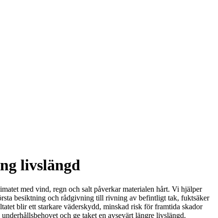
ng livslängd
limatet med vind, regn och salt påverkar materialen hårt. Vi hjälper
sta besiktning och rådgivning till rivning av befintligt tak, fuktsäker
atet blir ett starkare väderskydd, minskad risk för framtida skador
a underhållsbehovet och ge taket en avsevärt längre livslängd.