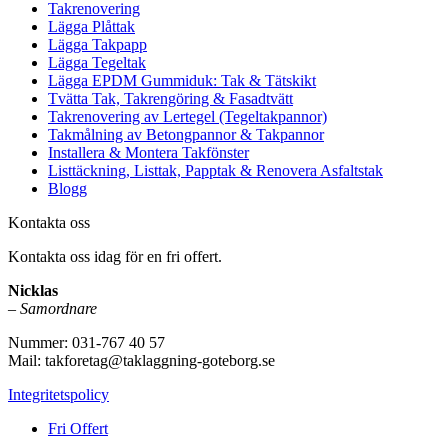
Takrenovering
Lägga Plåttak
Lägga Takpapp
Lägga Tegeltak
Lägga EPDM Gummiduk: Tak & Tätskikt
Tvätta Tak, Takrengöring & Fasadtvätt
Takrenovering av Lertegel (Tegeltakpannor)
Takmålning av Betongpannor & Takpannor
Installera & Montera Takfönster
Listtäckning, Listtak, Papptak & Renovera Asfaltstak
Blogg
Kontakta oss
Kontakta oss idag för en fri offert.
Nicklas
–
Samordnare
Nummer: 031-767 40 57
Mail: takforetag@taklaggning-goteborg.se
Integritetspolicy
Fri Offert