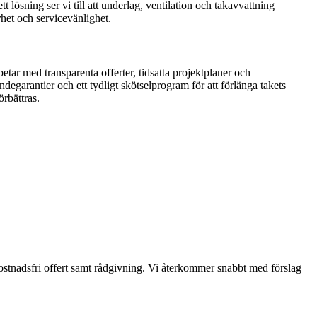
 lösning ser vi till att underlag, ventilation och takavvattning
rhet och servicevänlighet.
betar med transparenta offerter, tidsatta projektplaner och
egarantier och ett tydligt skötselprogram för att förlänga takets
rbättras.
n kostnadsfri offert samt rådgivning. Vi återkommer snabbt med förslag