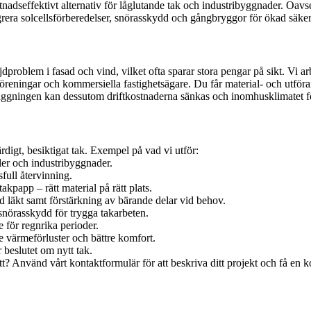
adseffektivt alternativ för låglutande tak och industribyggnader. Oavsett
egrera solcellsförberedelser, snörasskydd och gångbryggor för ökad säke
dproblem i fasad och vind, vilket ofta sparar stora pengar på sikt. Vi ar
eningar och kommersiella fastighetsägare. Du får material- och utförand
äggningen kan dessutom driftkostnaderna sänkas och inomhusklimatet fö
ärdigt, besiktigat tak. Exempel på vad vi utför:
aler och industribyggnader.
full återvinning.
akpapp – rätt material på rätt plats.
 läkt samt förstärkning av bärande delar vid behov.
 snörasskydd för trygga takarbeten.
för regnrika perioder.
e värmeförluster och bättre komfort.
 beslutet om nytt tak.
sätt? Använd vårt kontaktformulär för att beskriva ditt projekt och få e