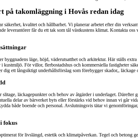
ert på takomläggning i Hovås redan idag
rar säkerhet, kvalitet och hållbarhet. Vi planerar arbetet efter din verks
de leverantörer får du ett tak som tål västkustens klimat. Kontakta oss 
tsättningar
 byggnadens läge, höjd, väderutsatthet och arkitektur. Här ställs extra 
i kustmiljö. För villor, flerbostadshus och kommersiella fastigheter säker
dig ett långsiktigt underhållsförslag som förebygger skador,, läckage 
ydd
ar slitage, läckagepunkter och behov av åtgärder i underlaget. Därefter 
tuella delar av bärverket byts eller förstärks vid behov innan vi går v
skydda både boende och personal. Avslutningsvis tätar vi genomföringar,
i fokus
tid optimerat för livslängd, estetik och klimatpåverkan. Tegel och betong