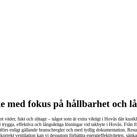
te med fokus på hållbarhet och lå
ot väder, fukt och slitage – något som är extra viktigt i Hovås där kustk
trygga, effektiva och långsiktiga lösningar vid takbyte i Hovås. Från för
förs enligt gällande branschregler och med tydlig dokumentation. Result
 korrekt ventilation kan vi dessutom förbättra energieffektiviteten, sänk