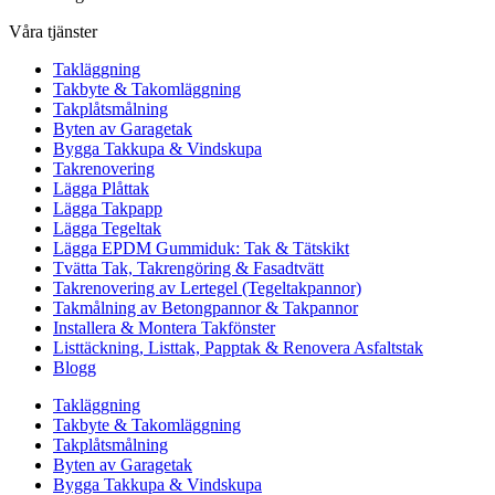
Våra tjänster
Takläggning
Takbyte & Takomläggning
Takplåtsmålning
Byten av Garagetak
Bygga Takkupa & Vindskupa
Takrenovering
Lägga Plåttak
Lägga Takpapp
Lägga Tegeltak
Lägga EPDM Gummiduk: Tak & Tätskikt
Tvätta Tak, Takrengöring & Fasadtvätt
Takrenovering av Lertegel (Tegeltakpannor)
Takmålning av Betongpannor & Takpannor
Installera & Montera Takfönster
Listtäckning, Listtak, Papptak & Renovera Asfaltstak
Blogg
Takläggning
Takbyte & Takomläggning
Takplåtsmålning
Byten av Garagetak
Bygga Takkupa & Vindskupa