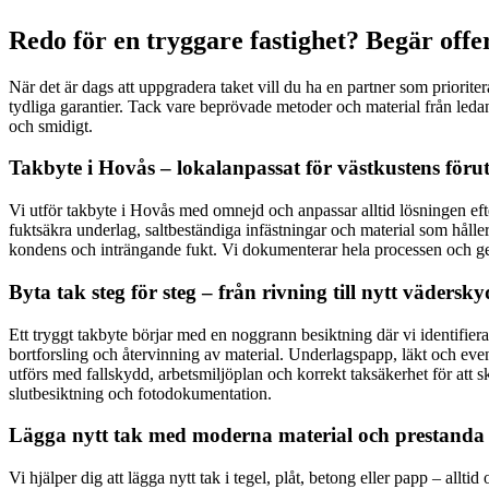
Redo för en tryggare fastighet? Begär off
När det är dags att uppgradera taket vill du ha en partner som priorite
tydliga garantier. Tack vare beprövade metoder och material från ledan
och smidigt.
Takbyte i Hovås – lokalanpassat för västkustens föru
Vi utför takbyte i Hovås med omnejd och anpassar alltid lösningen efter
fuktsäkra underlag, saltbeständiga infästningar och material som håller 
kondens och inträngande fukt. Vi dokumenterar hela processen och ger 
Byta tak steg för steg – från rivning till nytt vädersk
Ett tryggt takbyte börjar med en noggrann besiktning där vi identifier
bortforsling och återvinning av material. Underlagspapp, läkt och even
utförs med fallskydd, arbetsmiljöplan och korrekt taksäkerhet för att 
slutbesiktning och fotodokumentation.
Lägga nytt tak med moderna material och prestanda 
Vi hjälper dig att lägga nytt tak i tegel, plåt, betong eller papp – all