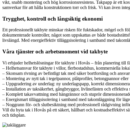
vikt, snabb montering och hög korrosionsresistens. Takpapp är ett kostn
samverkar för att hålla konstruktionen torr och frisk. Vi kan även int
Trygghet, kontroll och långsiktig ekonomi
Ett professionellt takbyte minskar risken för fuktskador, mögel och följ
dokumenterade kontroller, något som uppskattas av både bostadsrättsför
livslängd. Med energieffektiv tilläggsisolering i samband med takoml
Våra tjänster och arbetsmoment vid takbyte
Vi erbjuder helhetslösningar för takbyte i Hovås – från planering till f
– Helhetsansvar för takbyte i villor, flerbostadshus, kommersiella lok
– Skonsam rivning av befintligt tak med säker bortforsling och ansvars
– Montering av nytt tak i tegelpannor, plåtprofiler, betongpannor eller t
– Uppgradering av underlag: ny underlagspapp, korrekt dimensionerad
– Installation av taksäkerhet, gångbryggor, livlinefästen och effektiva
– Komplett takavvattning med hängrännor och stuprör dimensionerade 
– Energismart tilläggsisolering i samband med takomläggning för lägr
– Noggrann för- och slutbesiktning med professionell rådgivning inför
Vill du byta tak i Hovås på ett säkert, hållbart och kostnadseffektivt 
och tidsplan.