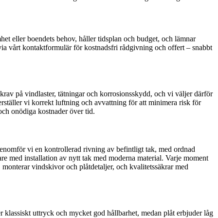
amhet eller boendets behov, håller tidsplan och budget, och lämnar
via vårt kontaktformulär för kostnadsfri rådgivning och offert – snabbt
krav på vindlaster, tätningar och korrosionsskydd, och vi väljer därför
ställer vi korrekt luftning och avvattning för att minimera risk för
och onödiga kostnader över tid.
genomför vi en kontrollerad rivning av befintligt tak, med ordnad
idare med installation av nytt tak med moderna material. Varje moment
 monterar vindskivor och plåtdetaljer, och kvalitetssäkrar med
 ger klassiskt uttryck och mycket god hållbarhet, medan plåt erbjuder låg