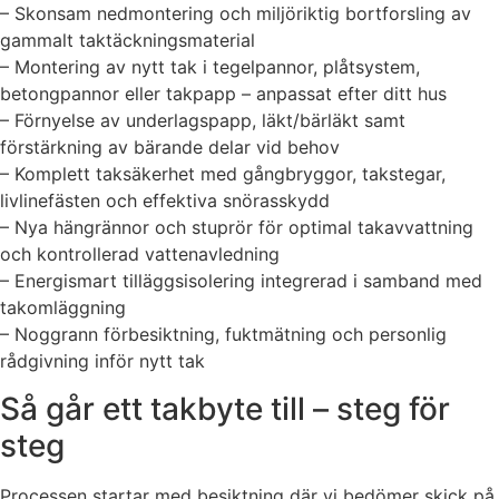
– Skonsam nedmontering och miljöriktig bortforsling av
gammalt taktäckningsmaterial
– Montering av nytt tak i tegelpannor, plåtsystem,
betongpannor eller takpapp – anpassat efter ditt hus
– Förnyelse av underlagspapp, läkt/bärläkt samt
förstärkning av bärande delar vid behov
– Komplett taksäkerhet med gångbryggor, takstegar,
livlinefästen och effektiva snörasskydd
– Nya hängrännor och stuprör för optimal takavvattning
och kontrollerad vattenavledning
– Energismart tilläggsisolering integrerad i samband med
takomläggning
– Noggrann förbesiktning, fuktmätning och personlig
rådgivning inför nytt tak
Så går ett takbyte till – steg för
steg
Processen startar med besiktning där vi bedömer skick på