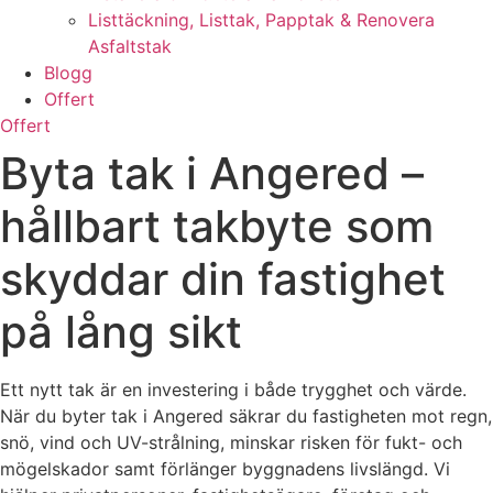
Listtäckning, Listtak, Papptak & Renovera
Asfaltstak
Blogg
Offert
Offert
Byta tak i Angered –
hållbart takbyte som
skyddar din fastighet
på lång sikt
Ett nytt tak är en investering i både trygghet och värde.
När du byter tak i Angered säkrar du fastigheten mot regn,
snö, vind och UV-strålning, minskar risken för fukt- och
mögelskador samt förlänger byggnadens livslängd. Vi