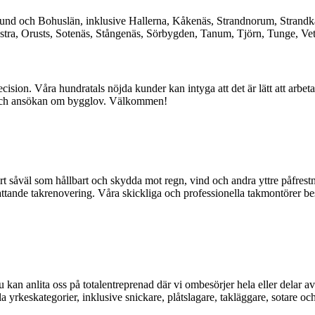
sund och Bohuslän, inklusive Hallerna, Kåkenäs, Strandnorum, Strandkä
ästra, Orusts, Sotenäs, Stångenäs, Sörbygden, Tanum, Tjörn, Tunge, Vet
precision. Våra hundratals nöjda kunder kan intyga att det är lätt att ar
ag och ansökan om bygglov. Välkommen!
kert såväl som hållbart och skydda mot regn, vind och andra yttre påfrest
ttande takrenovering. Våra skickliga och professionella takmontörer besi
 kan anlita oss på totalentreprenad där vi ombesörjer hela eller delar a
 yrkeskategorier, inklusive snickare, plåtslagare, takläggare, sotare och