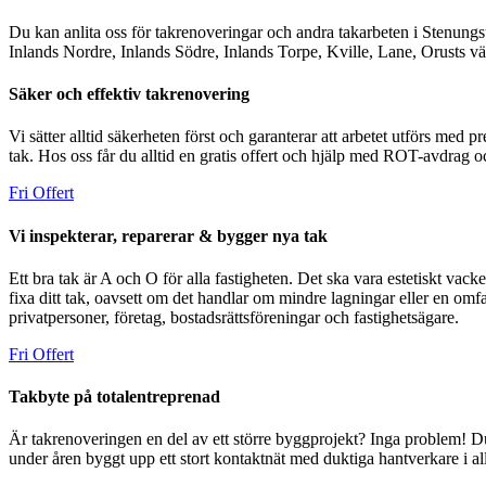
Du kan anlita oss för takrenoveringar och andra takarbeten i Stenung
Inlands Nordre, Inlands Södre, Inlands Torpe, Kville, Lane, Orusts v
Säker och effektiv takrenovering
Vi sätter alltid säkerheten först och garanterar att arbetet utförs med 
tak. Hos oss får du alltid en gratis offert och hjälp med ROT-avdr
Fri Offert
Vi inspekterar, reparerar & bygger nya tak
Ett bra tak är A och O för alla fastigheten. Det ska vara estetiskt vac
fixa ditt tak, oavsett om det handlar om mindre lagningar eller en omfa
privatpersoner, företag, bostadsrättsföreningar och fastighetsägare.
Fri Offert
Takbyte på totalentreprenad
Är takrenoveringen en del av ett större byggprojekt? Inga problem! Du
under åren byggt upp ett stort kontaktnät med duktiga hantverkare i alla