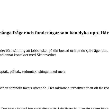
många frågor och funderingar som kan dyka upp. Här be
 förutsättning att jobbet sker på din bostad och att du själv äger den.
land annat kontakter med Skatteverket.
apptak, plåttak, sedumtak, shingel med mera.
er att förändra takets utseende. Det säkraste alternativet är att du tar
Det beror helt på hur stort slitaget är. I de flesta fall kan du se om be