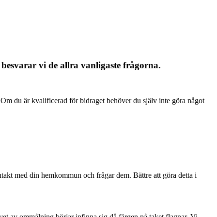
svarar vi de allra vanligaste frågorna.
 Om du är kvalificerad för bidraget behöver du själv inte göra något
 kontakt med din hemkommun och frågar dem. Bättre att göra detta i
hovet av ommålning börjar infinna sig då färgen på taket flagnar. Vi