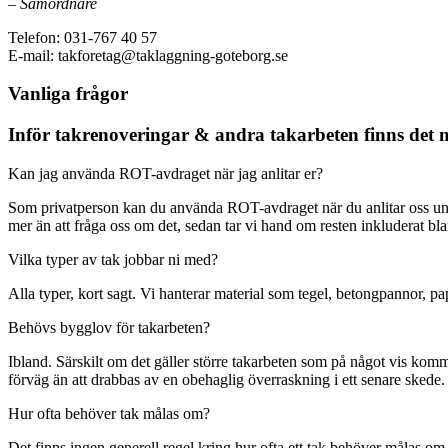
–
Samordnare
Telefon: 031-767 40 57
E-mail: takforetag@taklaggning-goteborg.se
Vanliga frågor
Inför takrenoveringar & andra takarbeten finns det 
Kan jag använda ROT-avdraget när jag anlitar er?
Som privatperson kan du använda ROT-avdraget när du anlitar oss under
mer än att fråga oss om det, sedan tar vi hand om resten inkluderat b
Vilka typer av tak jobbar ni med?
Alla typer, kort sagt. Vi hanterar material som tegel, betongpannor, p
Behövs bygglov för takarbeten?
Ibland. Särskilt om det gäller större takarbeten som på något vis komm
förväg än att drabbas av en obehaglig överraskning i ett senare skede.
Hur ofta behöver tak målas om?
Det finns ingen generell regel kring hur ofta ett tak behöver målas om. 