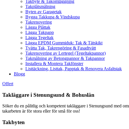
Takbyte & Takomläggning
Takplåtsmålning
Byten av Garagetak
Bygga Takkupa & Vindskupa
Takrenovering
Lägga Plåttak
Lägga Takpapp
Lägga Tegeltak
Lägga EPDM Gummiduk: Tak & Tätskikt
Tvätta Tak, Takrengöring & Fasadtvätt
Takrenovering av Lertegel (Tegeltakpannor)
Takmålning av Betongpannor & Takpannor
Installera & Montera Takfönster
Listtäckning, Listtak, Papptak & Renovera Asfaltstak
Blogg
Offert
Takläggare i Stenungsund & Bohuslän
Söker du en pålitlig och kompetent takläggare i Stenungsund med omnej
takarbeten är för stora eller för små för oss!
Takbyten