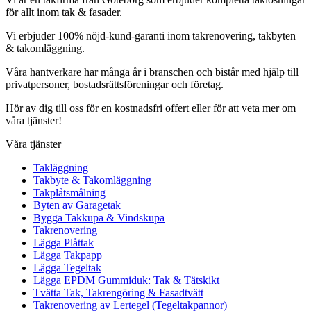
för allt inom tak & fasader.
Vi erbjuder 100% nöjd-kund-garanti inom takrenovering, takbyten
& takomläggning.
Våra hantverkare har många år i branschen och bistår med hjälp till
privatpersoner, bostadsrättsföreningar och företag.
Hör av dig till oss för en kostnadsfri offert eller för att veta mer om
våra tjänster!
Våra tjänster
Takläggning
Takbyte & Takomläggning
Takplåtsmålning
Byten av Garagetak
Bygga Takkupa & Vindskupa
Takrenovering
Lägga Plåttak
Lägga Takpapp
Lägga Tegeltak
Lägga EPDM Gummiduk: Tak & Tätskikt
Tvätta Tak, Takrengöring & Fasadtvätt
Takrenovering av Lertegel (Tegeltakpannor)