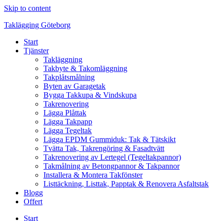
Skip to content
Taklägging Göteborg
Start
Tjänster
Takläggning
Takbyte & Takomläggning
Takplåtsmålning
Byten av Garagetak
Bygga Takkupa & Vindskupa
Takrenovering
Lägga Plåttak
Lägga Takpapp
Lägga Tegeltak
Lägga EPDM Gummiduk: Tak & Tätskikt
Tvätta Tak, Takrengöring & Fasadtvätt
Takrenovering av Lertegel (Tegeltakpannor)
Takmålning av Betongpannor & Takpannor
Installera & Montera Takfönster
Listtäckning, Listtak, Papptak & Renovera Asfaltstak
Blogg
Offert
Start