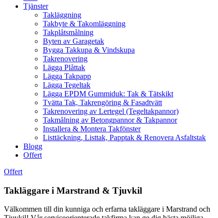
Tjänster
Takläggning
Takbyte & Takomläggning
Takplåtsmålning
Byten av Garagetak
Bygga Takkupa & Vindskupa
Takrenovering
Lägga Plåttak
Lägga Takpapp
Lägga Tegeltak
Lägga EPDM Gummiduk: Tak & Tätskikt
Tvätta Tak, Takrengöring & Fasadtvätt
Takrenovering av Lertegel (Tegeltakpannor)
Takmålning av Betongpannor & Takpannor
Installera & Montera Takfönster
Listtäckning, Listtak, Papptak & Renovera Asfaltstak
Blogg
Offert
Offert
Takläggare i Marstrand & Tjuvkil
Välkommen till din kunniga och erfarna takläggare i Marstrand och
Tjuvkil! Vår serviceorienterade takfirma kan ge dig bästa möjliga