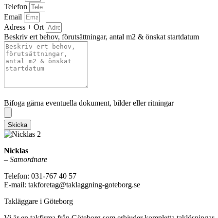
Telefon
Email
Adress + Ort
Beskriv ert behov, förutsättningar, antal m2 & önskat startdatum
Bifoga gärna eventuella dokument, bilder eller ritningar
Bifoga gärna eventuella dokument, bilder eller ritningar
Skicka
Nicklas
–
Samordnare
Telefon: 031-767 40 57
E-mail: takforetag@taklaggning-goteborg.se
Takläggare i Göteborg
Vi är en takfirma från Göteborg som erbjuder kompletta taklösningar