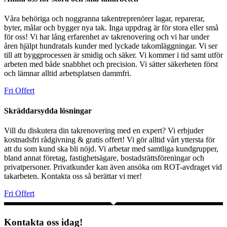
Våra behöriga och noggranna takentreprenörer lagar, reparerar,
byter, målar och bygger nya tak. Inga uppdrag är för stora eller små
för oss! Vi har lång erfarenhet av takrenovering och vi har under
åren hjälpt hundratals kunder med lyckade takomläggningar. Vi ser
till att byggprocessen är smidig och säker. Vi kommer i tid samt utför
arbeten med både snabbhet och precision. Vi sätter säkerheten först
och lämnar alltid arbetsplatsen dammfri.
Fri Offert
Skräddarsydda lösningar
Vill du diskutera din takrenovering med en expert? Vi erbjuder
kostnadsfri rådgivning & gratis offert! Vi gör alltid vårt yttersta för
att du som kund ska bli nöjd. Vi arbetar med samtliga kundgrupper,
bland annat företag, fastighetsägare, bostadsrättsföreningar och
privatpersoner. Privatkunder kan även ansöka om ROT-avdraget vid
takarbeten. Kontakta oss så berättar vi mer!
Fri Offert
Kontakta oss idag!