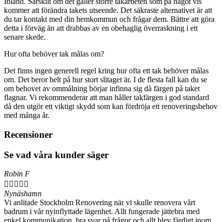
Ibland. Särskilt om det gäller större takarbeten som på något vis
kommer att förändra takets utseende. Det säkraste alternativet är att
du tar kontakt med din hemkommun och frågar dem. Bättre att göra
detta i förväg än att drabbas av en obehaglig överraskning i ett
senare skede.
Hur ofta behöver tak målas om?
Det finns ingen generell regel kring hur ofta ett tak behöver målas
om. Det beror helt på hur stort slitaget är. I de flesta fall kan du se
om behovet av ommålning börjar infinna sig då färgen på taket
flagnar. Vi rekommenderar att man håller takfärgen i god standard
då den utgör ett viktigt skydd som kan fördröja ett renoveringsbehov
med många år.
Recensioner
Se vad våra kunder säger
Robin F





Nynäshamn
Vi anlitade Stockholm Renovering när vi skulle renovera vårt
badrum i vår nyinflyttade lägenhet. Allt fungerade jättebra med
enkel kommunikation, bra svar på frågor och allt blev färdigt inom