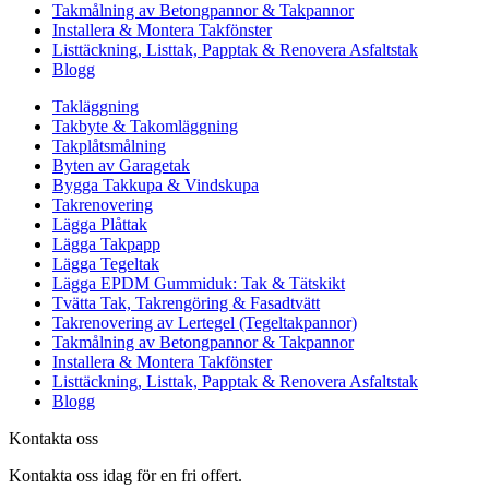
Takmålning av Betongpannor & Takpannor
Installera & Montera Takfönster
Listtäckning, Listtak, Papptak & Renovera Asfaltstak
Blogg
Takläggning
Takbyte & Takomläggning
Takplåtsmålning
Byten av Garagetak
Bygga Takkupa & Vindskupa
Takrenovering
Lägga Plåttak
Lägga Takpapp
Lägga Tegeltak
Lägga EPDM Gummiduk: Tak & Tätskikt
Tvätta Tak, Takrengöring & Fasadtvätt
Takrenovering av Lertegel (Tegeltakpannor)
Takmålning av Betongpannor & Takpannor
Installera & Montera Takfönster
Listtäckning, Listtak, Papptak & Renovera Asfaltstak
Blogg
Kontakta oss
Kontakta oss idag för en fri offert.