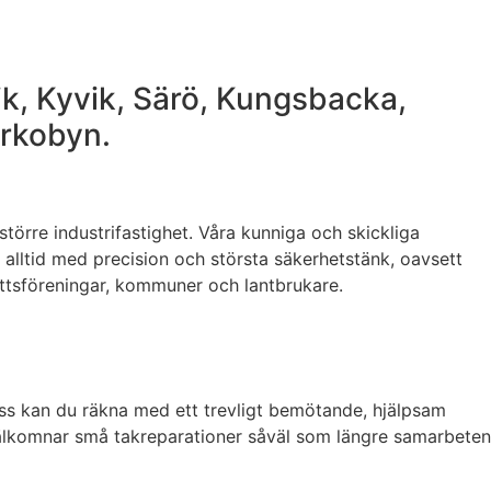
ik, Kyvik, Särö, Kungsbacka,
yrkobyn.
 större industrifastighet. Våra kunniga och skickliga
m alltid med precision och största säkerhetstänk, oavsett
rättsföreningar, kommuner och lantbrukare.
ss kan du räkna med ett trevligt bemötande, hjälpsam
 välkomnar små takreparationer såväl som längre samarbeten