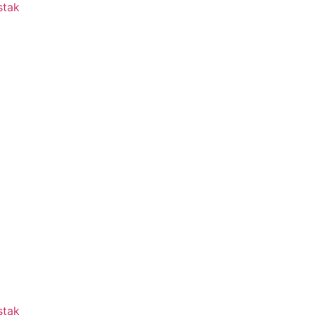
stak
stak