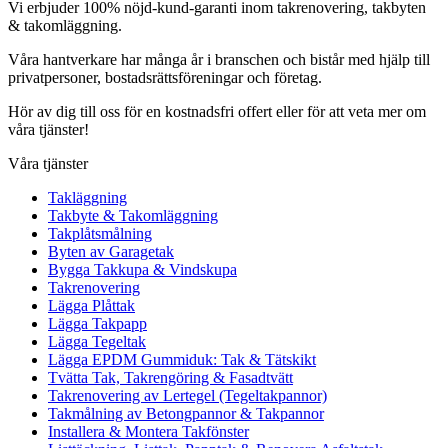
Vi erbjuder 100% nöjd-kund-garanti inom takrenovering, takbyten
& takomläggning.
Våra hantverkare har många år i branschen och bistår med hjälp till
privatpersoner, bostadsrättsföreningar och företag.
Hör av dig till oss för en kostnadsfri offert eller för att veta mer om
våra tjänster!
Våra tjänster
Takläggning
Takbyte & Takomläggning
Takplåtsmålning
Byten av Garagetak
Bygga Takkupa & Vindskupa
Takrenovering
Lägga Plåttak
Lägga Takpapp
Lägga Tegeltak
Lägga EPDM Gummiduk: Tak & Tätskikt
Tvätta Tak, Takrengöring & Fasadtvätt
Takrenovering av Lertegel (Tegeltakpannor)
Takmålning av Betongpannor & Takpannor
Installera & Montera Takfönster