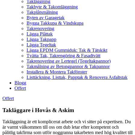
Takläggning
Takbyte & Takomläggning
Takplåtsmålning
Byten av Garagetak
Bygga Takkupa & Vindskupa
Takrenovering
Lägga Plåttak
Lägga Takpapp
Lägga Tegeltak
Lägga EPDM Gummiduk: Tak & Tätskikt
Tvätta Tak, Takrengöring & Fasadtvätt
Takrenovering av Lertegel (Tegeltakpannor)
Takmålning av Betongpannor & Takpannor
Installera & Montera Takfönster
Listtäckning, Listtak, Papptak & Renovera Asfaltstak
Blogg
Offert
Offert
Takläggare i Hovås & Askim
Takläggning är ett komplicerat arbete och vi sitter på expertisen. Du
är varmt välkommen till oss om dub letar efter kompetent och
pålitlig takfirma som utför noggranna takarbeten med hög kvalitet till