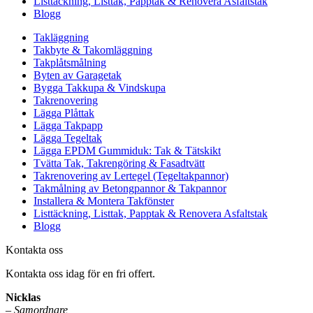
Listtäckning, Listtak, Papptak & Renovera Asfaltstak
Blogg
Takläggning
Takbyte & Takomläggning
Takplåtsmålning
Byten av Garagetak
Bygga Takkupa & Vindskupa
Takrenovering
Lägga Plåttak
Lägga Takpapp
Lägga Tegeltak
Lägga EPDM Gummiduk: Tak & Tätskikt
Tvätta Tak, Takrengöring & Fasadtvätt
Takrenovering av Lertegel (Tegeltakpannor)
Takmålning av Betongpannor & Takpannor
Installera & Montera Takfönster
Listtäckning, Listtak, Papptak & Renovera Asfaltstak
Blogg
Kontakta oss
Kontakta oss idag för en fri offert.
Nicklas
–
Samordnare