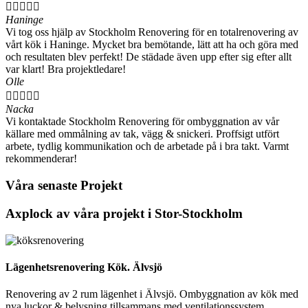





Haninge
Vi tog oss hjälp av Stockholm Renovering för en totalrenovering av
vårt kök i Haninge. Mycket bra bemötande, lätt att ha och göra med
och resultaten blev perfekt! De städade även upp efter sig efter allt
var klart! Bra projektledare!
Olle





Nacka
Vi kontaktade Stockholm Renovering för ombyggnation av vår
källare med ommålning av tak, vägg & snickeri. Proffsigt utfört
arbete, tydlig kommunikation och de arbetade på i bra takt. Varmt
rekommenderar!
Våra senaste Projekt
Axplock av våra projekt i Stor-Stockholm
Lägenhetsrenovering Kök. Älvsjö
Renovering av 2 rum lägenhet i Älvsjö. Ombyggnation av kök med
nya luckor & belysning tillsammans med ventilationssystem.