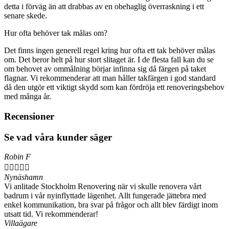
detta i förväg än att drabbas av en obehaglig överraskning i ett
senare skede.
Hur ofta behöver tak målas om?
Det finns ingen generell regel kring hur ofta ett tak behöver målas
om. Det beror helt på hur stort slitaget är. I de flesta fall kan du se
om behovet av ommålning börjar infinna sig då färgen på taket
flagnar. Vi rekommenderar att man håller takfärgen i god standard
då den utgör ett viktigt skydd som kan fördröja ett renoveringsbehov
med många år.
Recensioner
Se vad våra kunder säger
Robin F





Nynäshamn
Vi anlitade Stockholm Renovering när vi skulle renovera vårt
badrum i vår nyinflyttade lägenhet. Allt fungerade jättebra med
enkel kommunikation, bra svar på frågor och allt blev färdigt inom
utsatt tid. Vi rekommenderar!
Villaägare