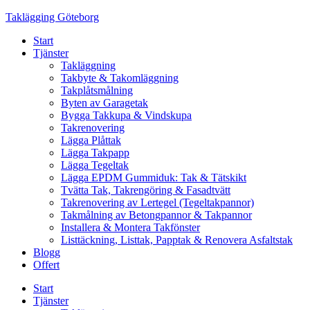
Skip
Taklägging Göteborg
to
Start
content
Tjänster
Takläggning
Takbyte & Takomläggning
Takplåtsmålning
Byten av Garagetak
Bygga Takkupa & Vindskupa
Takrenovering
Lägga Plåttak
Lägga Takpapp
Lägga Tegeltak
Lägga EPDM Gummiduk: Tak & Tätskikt
Tvätta Tak, Takrengöring & Fasadtvätt
Takrenovering av Lertegel (Tegeltakpannor)
Takmålning av Betongpannor & Takpannor
Installera & Montera Takfönster
Listtäckning, Listtak, Papptak & Renovera Asfaltstak
Blogg
Offert
Start
Tjänster