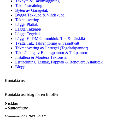
Takbyte & Takomläggning
Takplåtsmålning
Byten av Garagetak
Bygga Takkupa & Vindskupa
Takrenovering
Lägga Plåttak
Lägga Takpapp
Lägga Tegeltak
Lägga EPDM Gummiduk: Tak & Tätskikt
Tvätta Tak, Takrengöring & Fasadtvätt
Takrenovering av Lertegel (Tegeltakpannor)
Takmålning av Betongpannor & Takpannor
Installera & Montera Takfönster
Listtäckning, Listtak, Papptak & Renovera Asfaltstak
Blogg
Kontakta oss
Kontakta oss idag för en fri offert.
Nicklas
–
Samordnare
Nummer: 031-767 40 57