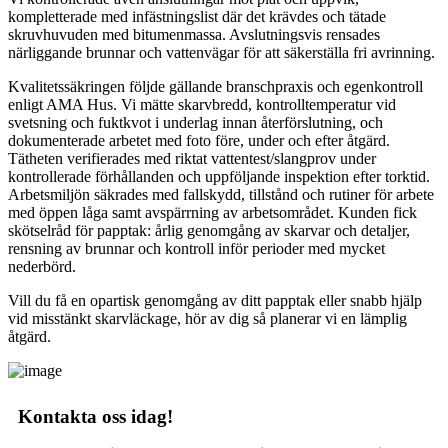
kompletterade med infästningslist där det krävdes och tätade
skruvhuvuden med bitumenmassa. Avslutningsvis rensades
närliggande brunnar och vattenvägar för att säkerställa fri avrinning.
Kvalitetssäkringen följde gällande branschpraxis och egenkontroll
enligt AMA Hus. Vi mätte skarvbredd, kontrolltemperatur vid
svetsning och fuktkvot i underlag innan återförslutning, och
dokumenterade arbetet med foto före, under och efter åtgärd.
Tätheten verifierades med riktat vattentest/slangprov under
kontrollerade förhållanden och uppföljande inspektion efter torktid.
Arbetsmiljön säkrades med fallskydd, tillstånd och rutiner för arbete
med öppen låga samt avspärrning av arbetsområdet. Kunden fick
skötselråd för papptak: årlig genomgång av skarvar och detaljer,
rensning av brunnar och kontroll inför perioder med mycket
nederbörd.
Vill du få en opartisk genomgång av ditt papptak eller snabb hjälp
vid misstänkt skarvläckage, hör av dig så planerar vi en lämplig
åtgärd.
Kontakta oss idag!