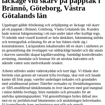
läckage vid skarv på papptak i
Brännö, Göteborg, Västra
Götalands län
Uppdraget gällde felsökning och avhjälpning av läckage vid skarv
på ett papptak i Brännö, Göteborg, Västra Götalands län. Kunden
hade noterat fuktgenomslag i ett rum under taket efter kraftigt regn.
Vi inledde med visuell kontroll av hela tätskiktet, fuktmätning inifrån
och termografisk avläsning för att se hur fukten rörde sig i
konstruktionen. Läckpunkten lokaliserades till en skarv i närheten av
en genomföring där överlappet var otillräckligt bundet och där smuts
i skarven sannolikt skapat kapillärvandring. Samtidigt kontrollerades
avrinning, ränndalar och brunnar för att utesluta bakvatten och
stående vatten som medverkande orsaker.
Arbetet utfördes under väderskyddat och torrt läge. Vi frilade den
berörda ytan genom att varsamt lyfta överlapp, skar rent och fasade
kanter till frisk papp, varefter underlaget torkades och grundades
med asfaltbaserad primer. Därefter svetsades ny förstärkningsremsa
av SBS-modifierad tätskiktsmatta in över skarven med god marginal
i minst dubbla överlapp, hörn rundades och pressades för att
undvika spänningspunkter. Vid genomföringen byttes åldrad stos
mot en ny prefabricerad bitumenstos och anslutningen helsvetsades.
Vi kontrollerade även anslutningar mot plåt och uppvik,