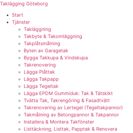
Skip
Taklägging Göteborg
to
Start
content
Tjänster
Takläggning
Takbyte & Takomläggning
Takplåtsmålning
Byten av Garagetak
Bygga Takkupa & Vindskupa
Takrenovering
Lägga Plåttak
Lägga Takpapp
Lägga Tegeltak
Lägga EPDM Gummiduk: Tak & Tätskikt
Tvätta Tak, Takrengöring & Fasadtvätt
Takrenovering av Lertegel (Tegeltakpannor)
Takmålning av Betongpannor & Takpannor
Installera & Montera Takfönster
Listtäckning, Listtak, Papptak & Renovera